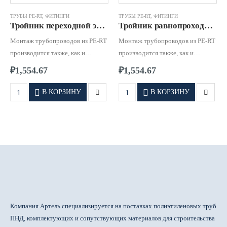
ТРУБЫ PE-RT
,
ФИТИНГИ
ТРУБЫ PE-RT
,
ФИТИНГИ
Тройник переходной электросварной от d.20 – 200 SDR 6 – 11 PE-RT
Тройник равнопроходной электросварной от d.25 – 160 SDR 6 – 11 PE-RT
Монтаж трубопроводов из PE-RT
Монтаж трубопроводов из PE-RT
производится также, как и
производится также, как и
соединение обычных
соединение обычных
₽
1,554.67
₽
1,554.67
полиэтиленовых труб – методом
полиэтиленовых труб – методом
фланцевого соединения, сварки
фланцевого соединения, сварки
В КОРЗИНУ
В КОРЗИНУ
встык либо при помощи литых
встык либо при помощи литых
или электросварных фитингов.
или электросварных фитингов.
Компания Артель специализируется на поставках полиэтиленовых труб
ПНД, комплектующих и сопутствующих материалов для строительства