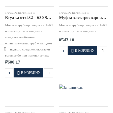
ТРУБЫ PE-RT
,
ФИТИНГИ
ТРУБЫ PE-RT
,
ФИТИНГИ
Втулка от d.32 – 630 SDR 6 – 11 PE-RT
Муфта электросварная от d.20 – 400 SDR 11 PE-RT
Монтаж трубопроводов из PE-RT
Монтаж трубопроводов из PE-RT
производится также, как и
производится также, как и
соединение обычных
соединение обычных
₽
543.10
полиэтиленовых труб – методом
полиэтиленовых труб – методом
фланцевого соединения, сварки
фланцевого соединения, сварки
В КОРЗИНУ
встык либо при помощи литых
встык либо при помощи литых
или электросварных фитингов.
₽
600.17
или электросварных фитингов.
В КОРЗИНУ
ТРУБЫ PE-RT
,
ФИТИНГИ
ТРУБЫ PE-RT
,
ФИТИНГИ