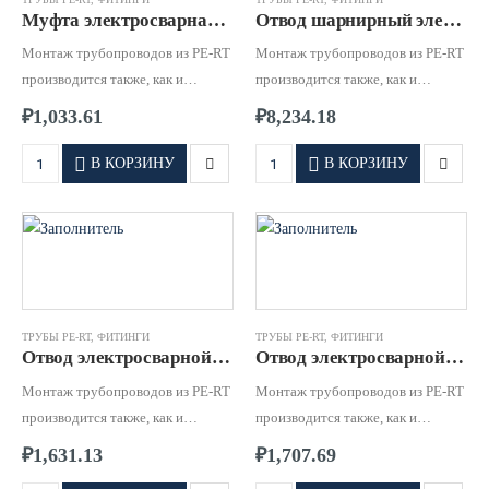
Муфта электросварная от d.25 – 225 SDR 6 – 7,4 PE-RT
Отвод шарнирный электросварной от d.90 – 200 SDR 6 – 11 PE-RT
Монтаж трубопроводов из PE-RT
Монтаж трубопроводов из PE-RT
производится также, как и
производится также, как и
соединение обычных
соединение обычных
₽
1,033.61
₽
8,234.18
полиэтиленовых труб – методом
полиэтиленовых труб – методом
фланцевого соединения, сварки
фланцевого соединения, сварки
В КОРЗИНУ
В КОРЗИНУ
встык либо при помощи литых
встык либо при помощи литых
или электросварных фитингов.
или электросварных фитингов.
ТРУБЫ PE-RT
,
ФИТИНГИ
ТРУБЫ PE-RT
,
ФИТИНГИ
Отвод электросварной 45* от d.40 – 160 SDR 6 – 11 PE-RT
Отвод электросварной от d.25 – 200 SDR 6 – 11 PE-RT
Монтаж трубопроводов из PE-RT
Монтаж трубопроводов из PE-RT
производится также, как и
производится также, как и
соединение обычных
соединение обычных
₽
1,631.13
₽
1,707.69
полиэтиленовых труб – методом
полиэтиленовых труб – методом