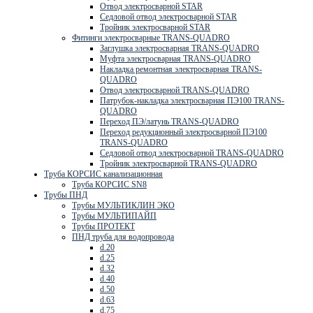
Отвод электросварной STAR
Седловой отвод электросварной STAR
Тройник электросварной STAR
Фитинги электросварные TRANS-QUADRO
Заглушка электросварная TRANS-QUADRO
Муфта электросварная TRANS-QUADRO
Накладка ремонтная электросварная TRANS-
QUADRO
Отвод электросварной TRANS-QUADRO
Патрубок-накладка электросварная ПЭ100 TRANS-
QUADRO
Переход ПЭ/латунь TRANS-QUADRO
Переход редукционный электросварной ПЭ100
TRANS-QUADRO
Седловой отвод электросварной TRANS-QUADRO
Тройник электросварной TRANS-QUADRO
Труба КОРСИС канализационная
Труба КОРСИС SN8
Трубы ПНД
Трубы МУЛЬТИКЛИН ЭКО
Трубы МУЛЬТИПАЙП
Трубы ПРОТЕКТ
ПНД труба для водопровода
d.20
d.25
d.32
d.40
d.50
d.63
d.75