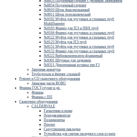
№8853 Подземный гидрант с двойным запиранием
№8854 Подземный гидрант
№9010 Шток фиксированный
№9011 Шток телескопический
№9102 Муфта для чугунных и стальных труб
MultiDiameter
№9103 Фланец для ПЭ и ПВХ труб
№9104 Фланец для чугунных и стальных труб
№9122 Муфта для чугунных и стальных труб
№9123 Муфта для ПЭ труб
№9151 Муфта для чугунных и стальных труб
№9152 Фланец для чугунных и стальных труб
№9222 Виброкомпенсатор фланцевый
№9301 Штурвал для задвижек
№9311 Демонтажная вставка тип F3
Запорная арматура
Трубодетали и фитинг стальной
Ремонт и СО сварочного оборудования
Запасные части ROBU
Фланцы ГОСТ,глухие и др.
Фланцы
Фланцы с ПП
Сварочное оборудование
CALDERVALE
Гильотины и ножи
Передавливатели
Позиционеры
Прочее
Скругляющие накладки
Устройства для снятия оксидного слоя и грата