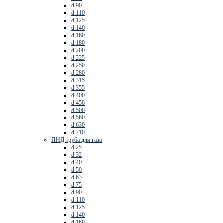
d.90
d.110
d.125
d.140
d.160
d.180
d.200
d.225
d.250
d.280
d.315
d.355
d.400
d.450
d.500
d.560
d.630
d.710
ПНД труба для газа
d.25
d.32
d.40
d.50
d.63
d.75
d.90
d.110
d.125
d.140
d.160