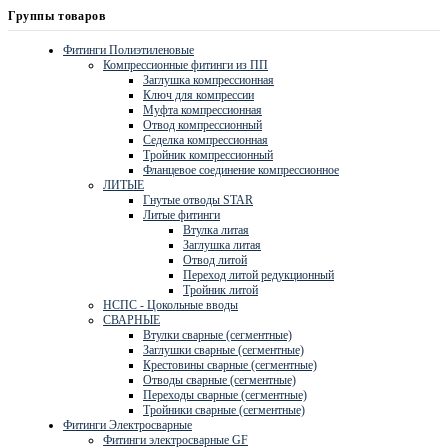
Группы товаров
Фитинги Полиэтиленовые
Компрессионные фитинги из ПП
Заглушка компрессионная
Ключ для компрессии
Муфта компрессионная
Отвод компрессионный
Седелка компрессионная
Тройник компрессионный
Фланцевое соединение компрессионное
ЛИТЫЕ
Гнутые отводы STAR
Литые фитинги
Втулка литая
Заглушка литая
Отвод литой
Переход литой редукционный
Тройник литой
НСПС - Цокольные вводы
СВАРНЫЕ
Втулки сварные (сегментные)
Заглушки сварные (сегментные)
Крестовины сварные (сегментные)
Отводы сварные (сегментные)
Переходы сварные (сегментные)
Тройники сварные (сегментные)
Фитинги Электросварные
Фитинги электросварные GF