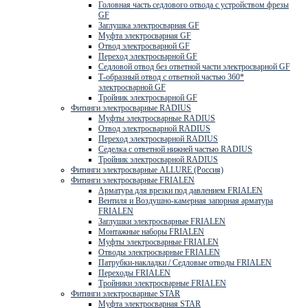
Головная часть седлового отвода с устройством фрезы
GF
Заглушка электросварная GF
Муфта электросварная GF
Отвод электросварной GF
Переход электросварной GF
Седловой отвод без ответной части электросварной GF
Т-образный отвод с ответной частью 360*
электросварной GF
Тройник электросварной GF
Фитинги электросварные RADIUS
Муфты электросварные RADIUS
Отвод электросварной RADIUS
Переход электросварной RADIUS
Седелка с ответной нижней частью RADIUS
Тройник электросварной RADIUS
Фитинги электросварные ALLURE (Россия)
Фитинги электросварные FRIALEN
Арматура для врезки под давлением FRIALEN
Вентиля и Воздушно-камерная запорная арматура
FRIALEN
Заглушки электросварные FRIALEN
Монтажные наборы FRIALEN
Муфты электросварные FRIALEN
Отводы электросварные FRIALEN
Патрубки-накладки / Седловые отводы FRIALEN
Переходы FRIALEN
Тройники электросварные FRIALEN
Фитинги электросварные STAR
Муфта электросварная STAR