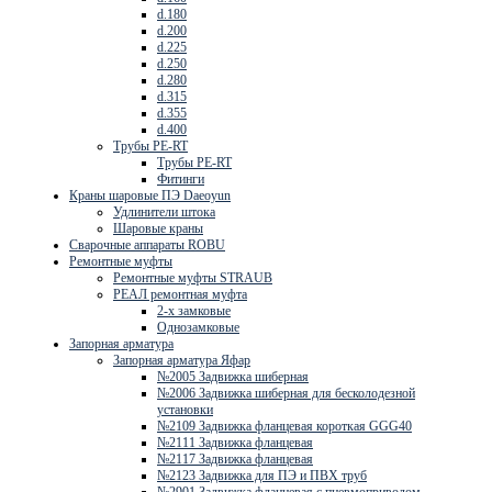
d.180
d.200
d.225
d.250
d.280
d.315
d.355
d.400
Трубы PE-RT
Трубы PE-RT
Фитинги
Краны шаровые ПЭ Daeoyun
Удлинители штока
Шаровые краны
Сварочные аппараты ROBU
Ремонтные муфты
Ремонтные муфты STRAUB
РЕАЛ ремонтная муфта
2-х замковые
Однозамковые
Запорная арматура
Запорная арматура Яфар
№2005 Задвижка шиберная
№2006 Задвижка шиберная для бесколодезной
установки
№2109 Задвижка фланцевая короткая GGG40
№2111 Задвижка фланцевая
№2117 Задвижка фланцевая
№2123 Задвижка для ПЭ и ПВХ труб
№2901 Задвижка фланцевая с пневмоприводом