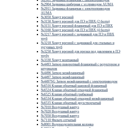
№2904 Задвижка шиберная с эл.приводом AUMA
№2911 Задвижка фланцевая с электроприводом
AUMA
№3050 Хомут врезной
№3150 Хомут врезной для ПЭ и ПВХ (2 болта)
№3151 Хомут врезной фланцевый для ПЭ и ПВХ
№3160 Хомут врезной для ПЭ и ПВХ (4 болта)
№3217 Хомут врезной с задвижкой для ПЭ и ПВХ
труб
№3218 Хомут врезной с задвижкой для стальных и
чугунных труб
№3250 Хомут врезной для врезки под давлением в ПЭ
трубу
№3330 Хомут монтажный
№4493 Затвор поворотный фланцевый с редуктором и
штурвалом
№4496 Затвор межфланцевый
№4497 Затвор межфланцевый
№4497SG Затвор межфланцевый с электроприводом
№6516 Клапан обратный шаровой фланцевый
№6524 Клапан обратный откидной фланцевый
№6525 Клапан обратный грибковый
№6534 Клапан обратный откидной межфланцевый
№6535 Клапан обратный двухстворчатый
№7010 Воздушный вантуз
№7020 Воздушный вантуз
№7050 Воздушный вантуз
№7110 Фильтр сетчатый
№8001 Водоразделительная колонка