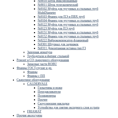
№9010 Шток фиксированный
№9011 Шток телескопический
№9102 Муфта для чугунных и стальных труб
MultiDiameter
№9103 Фланец для ПЭ и ПВХ труб
№9104 Фланец для чугунных и стальных труб
№9122 Муфта для чугунных и стальных труб
№9123 Муфта для ПЭ труб
№9151 Муфта для чугунных и стальных труб
№9152 Фланец для чугунных и стальных труб
№9222 Виброкомпенсатор фланцевый
№9301 Штурвал для задвижек
№9311 Демонтажная вставка тип F3
Запорная арматура
Трубодетали и фитинг стальной
Ремонт и СО сварочного оборудования
Запасные части ROBU
Фланцы ГОСТ,глухие и др.
Фланцы
Фланцы с ПП
Сварочное оборудование
CALDERVALE
Гильотины и ножи
Передавливатели
Позиционеры
Прочее
Скругляющие накладки
Устройства для снятия оксидного слоя и грата
FRIAMAT
Прочие аксессуары