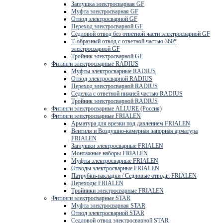
Заглушка электросварная GF
Муфта электросварная GF
Отвод электросварной GF
Переход электросварной GF
Седловой отвод без ответной части электросварной GF
Т-образный отвод с ответной частью 360*
электросварной GF
Тройник электросварной GF
Фитинги электросварные RADIUS
Муфты электросварные RADIUS
Отвод электросварной RADIUS
Переход электросварной RADIUS
Седелка с ответной нижней частью RADIUS
Тройник электросварной RADIUS
Фитинги электросварные ALLURE (Россия)
Фитинги электросварные FRIALEN
Арматура для врезки под давлением FRIALEN
Вентиля и Воздушно-камерная запорная арматура
FRIALEN
Заглушки электросварные FRIALEN
Монтажные наборы FRIALEN
Муфты электросварные FRIALEN
Отводы электросварные FRIALEN
Патрубки-накладки / Седловые отводы FRIALEN
Переходы FRIALEN
Тройники электросварные FRIALEN
Фитинги электросварные STAR
Муфта электросварная STAR
Отвод электросварной STAR
Седловой отвод электросварной STAR