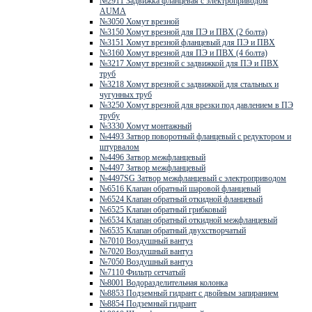
№2911 Задвижка фланцевая с электроприводом
AUMA
№3050 Хомут врезной
№3150 Хомут врезной для ПЭ и ПВХ (2 болта)
№3151 Хомут врезной фланцевый для ПЭ и ПВХ
№3160 Хомут врезной для ПЭ и ПВХ (4 болта)
№3217 Хомут врезной с задвижкой для ПЭ и ПВХ
труб
№3218 Хомут врезной с задвижкой для стальных и
чугунных труб
№3250 Хомут врезной для врезки под давлением в ПЭ
трубу
№3330 Хомут монтажный
№4493 Затвор поворотный фланцевый с редуктором и
штурвалом
№4496 Затвор межфланцевый
№4497 Затвор межфланцевый
№4497SG Затвор межфланцевый с электроприводом
№6516 Клапан обратный шаровой фланцевый
№6524 Клапан обратный откидной фланцевый
№6525 Клапан обратный грибковый
№6534 Клапан обратный откидной межфланцевый
№6535 Клапан обратный двухстворчатый
№7010 Воздушный вантуз
№7020 Воздушный вантуз
№7050 Воздушный вантуз
№7110 Фильтр сетчатый
№8001 Водоразделительная колонка
№8853 Подземный гидрант с двойным запиранием
№8854 Подземный гидрант