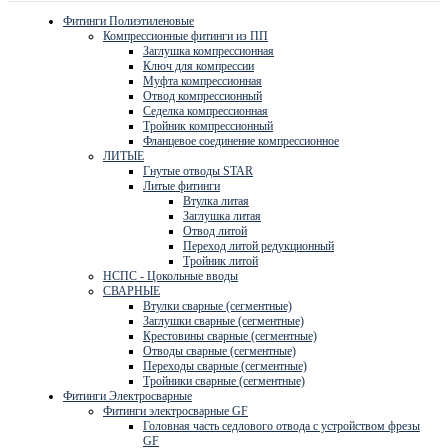
Фитинги Полиэтиленовые
Компрессионные фитинги из ПП
Заглушка компрессионная
Ключ для компрессии
Муфта компрессионная
Отвод компрессионный
Седелка компрессионная
Тройник компрессионный
Фланцевое соединение компрессионное
ЛИТЫЕ
Гнутые отводы STAR
Литые фитинги
Втулка литая
Заглушка литая
Отвод литой
Переход литой редукционный
Тройник литой
НСПС - Цокольные вводы
СВАРНЫЕ
Втулки сварные (сегментные)
Заглушки сварные (сегментные)
Крестовины сварные (сегментные)
Отводы сварные (сегментные)
Переходы сварные (сегментные)
Тройники сварные (сегментные)
Фитинги Электросварные
Фитинги электросварные GF
Головная часть седлового отвода с устройством фрезы
GF