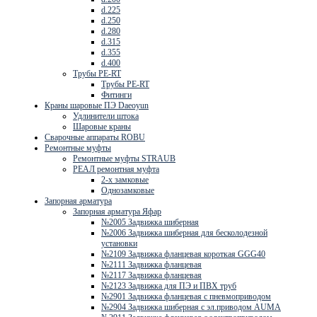
d.225
d.250
d.280
d.315
d.355
d.400
Трубы PE-RT
Трубы PE-RT
Фитинги
Краны шаровые ПЭ Daeoyun
Удлинители штока
Шаровые краны
Сварочные аппараты ROBU
Ремонтные муфты
Ремонтные муфты STRAUB
РЕАЛ ремонтная муфта
2-х замковые
Однозамковые
Запорная арматура
Запорная арматура Яфар
№2005 Задвижка шиберная
№2006 Задвижка шиберная для бесколодезной
установки
№2109 Задвижка фланцевая короткая GGG40
№2111 Задвижка фланцевая
№2117 Задвижка фланцевая
№2123 Задвижка для ПЭ и ПВХ труб
№2901 Задвижка фланцевая с пневмоприводом
№2904 Задвижка шиберная с эл.приводом AUMA