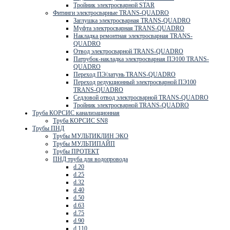
Тройник электросварной STAR
Фитинги электросварные TRANS-QUADRO
Заглушка электросварная TRANS-QUADRO
Муфта электросварная TRANS-QUADRO
Накладка ремонтная электросварная TRANS-
QUADRO
Отвод электросварной TRANS-QUADRO
Патрубок-накладка электросварная ПЭ100 TRANS-
QUADRO
Переход ПЭ/латунь TRANS-QUADRO
Переход редукционный электросварной ПЭ100
TRANS-QUADRO
Седловой отвод электросварной TRANS-QUADRO
Тройник электросварной TRANS-QUADRO
Труба КОРСИС канализационная
Труба КОРСИС SN8
Трубы ПНД
Трубы МУЛЬТИКЛИН ЭКО
Трубы МУЛЬТИПАЙП
Трубы ПРОТЕКТ
ПНД труба для водопровода
d.20
d.25
d.32
d.40
d.50
d.63
d.75
d.90
d.110