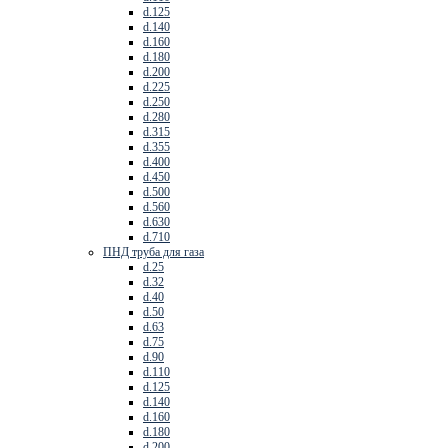
d.125
d.140
d.160
d.180
d.200
d.225
d.250
d.280
d.315
d.355
d.400
d.450
d.500
d.560
d.630
d.710
ПНД труба для газа
d.25
d.32
d.40
d.50
d.63
d.75
d.90
d.110
d.125
d.140
d.160
d.180
d.200