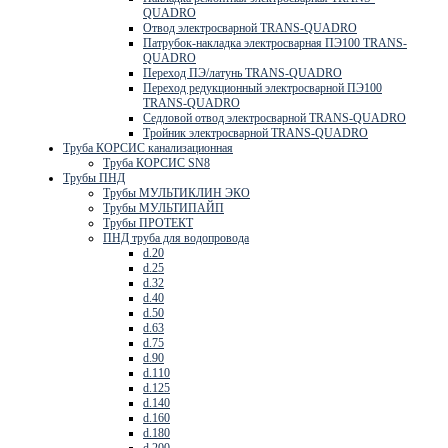
QUADRO
Отвод электросварной TRANS-QUADRO
Патрубок-накладка электросварная ПЭ100 TRANS-
QUADRO
Переход ПЭ/латунь TRANS-QUADRO
Переход редукционный электросварной ПЭ100
TRANS-QUADRO
Седловой отвод электросварной TRANS-QUADRO
Тройник электросварной TRANS-QUADRO
Труба КОРСИС канализационная
Труба КОРСИС SN8
Трубы ПНД
Трубы МУЛЬТИКЛИН ЭКО
Трубы МУЛЬТИПАЙП
Трубы ПРОТЕКТ
ПНД труба для водопровода
d.20
d.25
d.32
d.40
d.50
d.63
d.75
d.90
d.110
d.125
d.140
d.160
d.180
d.200