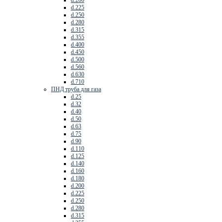
d.225
d.250
d.280
d.315
d.355
d.400
d.450
d.500
d.560
d.630
d.710
ПНД труба для газа
d.25
d.32
d.40
d.50
d.63
d.75
d.90
d.110
d.125
d.140
d.160
d.180
d.200
d.225
d.250
d.280
d.315