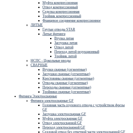
Муфта компрессионная
Отвод компрессионный
Седелка компрессионная
Тройник компрессионный
Фланцевое соединение компрессионное
ЛИТЫЕ
Гнутые отводы STAR
Литые фитинги
Втулка литая
Заглушка литая
Отвод литой
Переход литой редукционный
Тройник литой
НСПС - Цокольные вводы
СВАРНЫЕ
Втулки сварные (сегментные)
Заглушки сварные (сегментные)
Крестовины сварные (сегментные)
Отводы сварные (сегментные)
Переходы сварные (сегментные)
Тройники сварные (сегментные)
Фитинги Электросварные
Фитинги электросварные GF
Головная часть седлового отвода с устройством фрезы
GF
Заглушка электросварная GF
Муфта электросварная GF
Отвод электросварной GF
Переход электросварной GF
Седловой отвод без ответной части электросварной GF