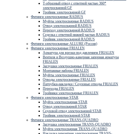
Т-образный отвод с ответной частью 360*
электросварной GF
Тройник электросварной GF
Фитинги электросварные RADIUS
Муфты электросварные RADIUS
Отвод электросварной RADIUS
Переход электросварной RADIUS
Седелка с ответной нижней частью RADIUS
Тройник электросварной RADIUS
Фитинги электросварные ALLURE (Россия)
Фитинги электросварные FRIALEN
Арматура для врезки под давлением FRIALEN
Вентиля и Воздушно-камерная запорная арматура
FRIALEN
Заглушки электросварные FRIALEN
Монтажные наборы FRIALEN
Муфты электросварные FRIALEN
Отводы электросварные FRIALEN
Патрубки-накладки / Седловые отводы FRIALEN
Переходы FRIALEN
Тройники электросварные FRIALEN
Фитинги электросварные STAR
Муфта электросварная STAR
Отвод электросварной STAR
Седловой отвод электросварной STAR
Тройник электросварной STAR
Фитинги электросварные TRANS-QUADRO
Заглушка электросварная TRANS-QUADRO
Муфта электросварная TRANS-QUADRO
Накладка ремонтная электросварная TRANS-