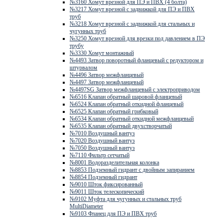
№3160 Хомут врезной для ПЭ и ПВХ (4 болта)
№3217 Хомут врезной с задвижкой для ПЭ и ПВХ
труб
№3218 Хомут врезной с задвижкой для стальных и
чугунных труб
№3250 Хомут врезной для врезки под давлением в ПЭ
трубу
№3330 Хомут монтажный
№4493 Затвор поворотный фланцевый с редуктором и
штурвалом
№4496 Затвор межфланцевый
№4497 Затвор межфланцевый
№4497SG Затвор межфланцевый с электроприводом
№6516 Клапан обратный шаровой фланцевый
№6524 Клапан обратный откидной фланцевый
№6525 Клапан обратный грибковый
№6534 Клапан обратный откидной межфланцевый
№6535 Клапан обратный двухстворчатый
№7010 Воздушный вантуз
№7020 Воздушный вантуз
№7050 Воздушный вантуз
№7110 Фильтр сетчатый
№8001 Водоразделительная колонка
№8853 Подземный гидрант с двойным запиранием
№8854 Подземный гидрант
№9010 Шток фиксированный
№9011 Шток телескопический
№9102 Муфта для чугунных и стальных труб
MultiDiameter
№9103 Фланец для ПЭ и ПВХ труб