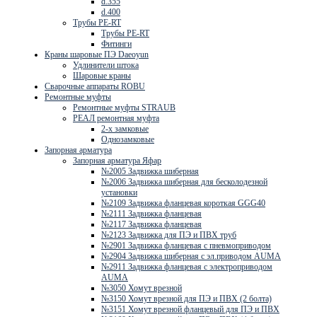
d.355
d.400
Трубы PE-RT
Трубы PE-RT
Фитинги
Краны шаровые ПЭ Daeoyun
Удлинители штока
Шаровые краны
Сварочные аппараты ROBU
Ремонтные муфты
Ремонтные муфты STRAUB
РЕАЛ ремонтная муфта
2-х замковые
Однозамковые
Запорная арматура
Запорная арматура Яфар
№2005 Задвижка шиберная
№2006 Задвижка шиберная для бесколодезной
установки
№2109 Задвижка фланцевая короткая GGG40
№2111 Задвижка фланцевая
№2117 Задвижка фланцевая
№2123 Задвижка для ПЭ и ПВХ труб
№2901 Задвижка фланцевая с пневмоприводом
№2904 Задвижка шиберная с эл.приводом AUMA
№2911 Задвижка фланцевая с электроприводом
AUMA
№3050 Хомут врезной
№3150 Хомут врезной для ПЭ и ПВХ (2 болта)
№3151 Хомут врезной фланцевый для ПЭ и ПВХ