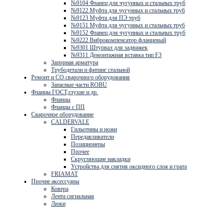
№9104 Фланец для чугунных и стальных труб
№9122 Муфта для чугунных и стальных труб
№9123 Муфта для ПЭ труб
№9151 Муфта для чугунных и стальных труб
№9152 Фланец для чугунных и стальных труб
№9222 Виброкомпенсатор фланцевый
№9301 Штурвал для задвижек
№9311 Демонтажная вставка тип F3
Запорная арматура
Трубодетали и фитинг стальной
Ремонт и СО сварочного оборудования
Запасные части ROBU
Фланцы ГОСТ,глухие и др.
Фланцы
Фланцы с ПП
Сварочное оборудование
CALDERVALE
Гильотины и ножи
Передавливатели
Позиционеры
Прочее
Скругляющие накладки
Устройства для снятия оксидного слоя и грата
FRIAMAT
Прочие аксессуары
Ковера
Лента сигнальная
Люки