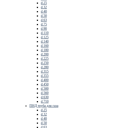
d.25
d.32
d.40
d.50
d.63
d.75
d.90
d.110
d.125
d.140
d.160
d.180
d.200
d.225
d.250
d.280
d.315
d.355
d.400
d.450
d.500
d.560
d.630
d.710
ПНД труба для газа
d.25
d.32
d.40
d.50
d.63