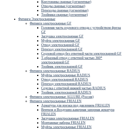
Крестовины сварные (сегментные)
Отводы сварные (сегментные)
Переходы сварные (сегментные)
Тройники сварные (сегментные)
Фитинги Электросварные
Фитинги электросварные GF
Головная часть седлового отвода с устройством фрезы
GF
Заглушка электросварная GF
Муфта электросварная GF
Отвод электросварной GF
Переход электросварной GF
Седловой отвод без ответной части электросварной GF
Т-образный отвод с ответной частью 360*
электросварной GF
Тройник электросварной GF
Фитинги электросварные RADIUS
Муфты электросварные RADIUS
Отвод электросварной RADIUS
Переход электросварной RADIUS
Седелка с ответной нижней частью RADIUS
Тройник электросварной RADIUS
Фитинги электросварные ALLURE (Россия)
Фитинги электросварные FRIALEN
Арматура для врезки под давлением FRIALEN
Вентиля и Воздушно-камерная запорная арматура
FRIALEN
Заглушки электросварные FRIALEN
Монтажные наборы FRIALEN
Муфты электросварные FRIALEN