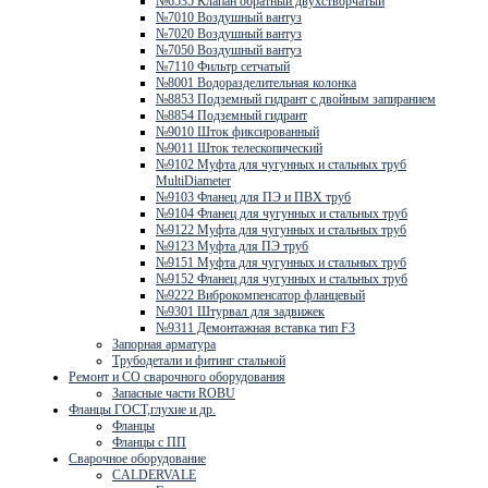
№6535 Клапан обратный двухстворчатый
№7010 Воздушный вантуз
№7020 Воздушный вантуз
№7050 Воздушный вантуз
№7110 Фильтр сетчатый
№8001 Водоразделительная колонка
№8853 Подземный гидрант с двойным запиранием
№8854 Подземный гидрант
№9010 Шток фиксированный
№9011 Шток телескопический
№9102 Муфта для чугунных и стальных труб
MultiDiameter
№9103 Фланец для ПЭ и ПВХ труб
№9104 Фланец для чугунных и стальных труб
№9122 Муфта для чугунных и стальных труб
№9123 Муфта для ПЭ труб
№9151 Муфта для чугунных и стальных труб
№9152 Фланец для чугунных и стальных труб
№9222 Виброкомпенсатор фланцевый
№9301 Штурвал для задвижек
№9311 Демонтажная вставка тип F3
Запорная арматура
Трубодетали и фитинг стальной
Ремонт и СО сварочного оборудования
Запасные части ROBU
Фланцы ГОСТ,глухие и др.
Фланцы
Фланцы с ПП
Сварочное оборудование
CALDERVALE