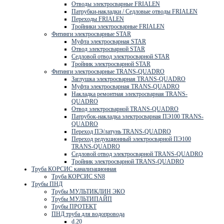
Отводы электросварные FRIALEN
Патрубки-накладки / Седловые отводы FRIALEN
Переходы FRIALEN
Тройники электросварные FRIALEN
Фитинги электросварные STAR
Муфта электросварная STAR
Отвод электросварной STAR
Седловой отвод электросварной STAR
Тройник электросварной STAR
Фитинги электросварные TRANS-QUADRO
Заглушка электросварная TRANS-QUADRO
Муфта электросварная TRANS-QUADRO
Накладка ремонтная электросварная TRANS-
QUADRO
Отвод электросварной TRANS-QUADRO
Патрубок-накладка электросварная ПЭ100 TRANS-
QUADRO
Переход ПЭ/латунь TRANS-QUADRO
Переход редукционный электросварной ПЭ100
TRANS-QUADRO
Седловой отвод электросварной TRANS-QUADRO
Тройник электросварной TRANS-QUADRO
Труба КОРСИС канализационная
Труба КОРСИС SN8
Трубы ПНД
Трубы МУЛЬТИКЛИН ЭКО
Трубы МУЛЬТИПАЙП
Трубы ПРОТЕКТ
ПНД труба для водопровода
d.20