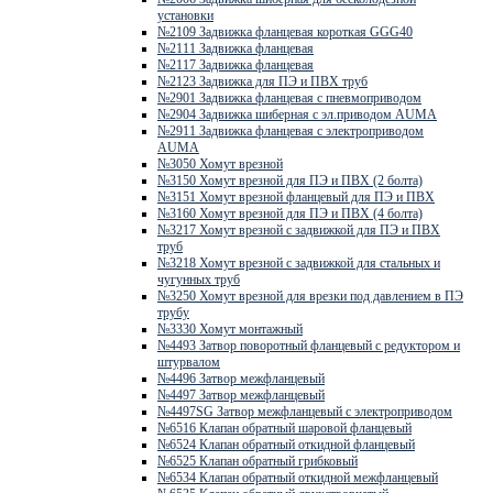
установки
№2109 Задвижка фланцевая короткая GGG40
№2111 Задвижка фланцевая
№2117 Задвижка фланцевая
№2123 Задвижка для ПЭ и ПВХ труб
№2901 Задвижка фланцевая с пневмоприводом
№2904 Задвижка шиберная с эл.приводом AUMA
№2911 Задвижка фланцевая с электроприводом
AUMA
№3050 Хомут врезной
№3150 Хомут врезной для ПЭ и ПВХ (2 болта)
№3151 Хомут врезной фланцевый для ПЭ и ПВХ
№3160 Хомут врезной для ПЭ и ПВХ (4 болта)
№3217 Хомут врезной с задвижкой для ПЭ и ПВХ
труб
№3218 Хомут врезной с задвижкой для стальных и
чугунных труб
№3250 Хомут врезной для врезки под давлением в ПЭ
трубу
№3330 Хомут монтажный
№4493 Затвор поворотный фланцевый с редуктором и
штурвалом
№4496 Затвор межфланцевый
№4497 Затвор межфланцевый
№4497SG Затвор межфланцевый с электроприводом
№6516 Клапан обратный шаровой фланцевый
№6524 Клапан обратный откидной фланцевый
№6525 Клапан обратный грибковый
№6534 Клапан обратный откидной межфланцевый