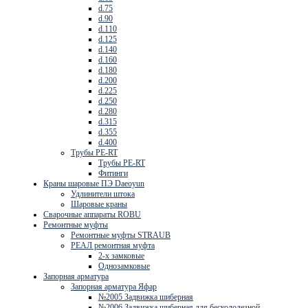
d.75
d.90
d.110
d.125
d.140
d.160
d.180
d.200
d.225
d.250
d.280
d.315
d.355
d.400
Трубы PE-RT
Трубы PE-RT
Фитинги
Краны шаровые ПЭ Daeoyun
Удлинители штока
Шаровые краны
Сварочные аппараты ROBU
Ремонтные муфты
Ремонтные муфты STRAUB
РЕАЛ ремонтная муфта
2-х замковые
Однозамковые
Запорная арматура
Запорная арматура Яфар
№2005 Задвижка шиберная
№2006 Задвижка шиберная для бесколодезной