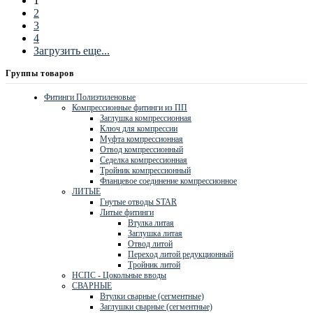
1
2
3
4
Загрузить еще...
Группы товаров
Фитинги Полиэтиленовые
Компрессионные фитинги из ПП
Заглушка компрессионная
Ключ для компрессии
Муфта компрессионная
Отвод компрессионный
Седелка компрессионная
Тройник компрессионный
Фланцевое соединение компрессионное
ЛИТЫЕ
Гнутые отводы STAR
Литые фитинги
Втулка литая
Заглушка литая
Отвод литой
Переход литой редукционный
Тройник литой
НСПС - Цокольные вводы
СВАРНЫЕ
Втулки сварные (сегментные)
Заглушки сварные (сегментные)