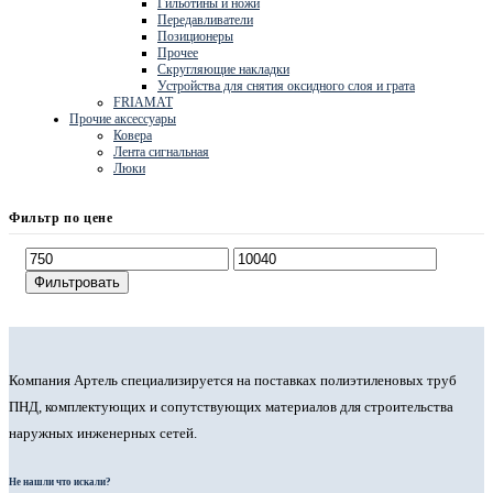
Гильотины и ножи
Передавливатели
Позиционеры
Прочее
Скругляющие накладки
Устройства для снятия оксидного слоя и грата
FRIAMAT
Прочие аксессуары
Ковера
Лента сигнальная
Люки
Фильтр по цене
Фильтровать
Компания Артель специализируется на поставках полиэтиленовых труб
ПНД, комплектующих и сопутствующих материалов для строительства
наружных инженерных сетей.
Не нашли что искали?