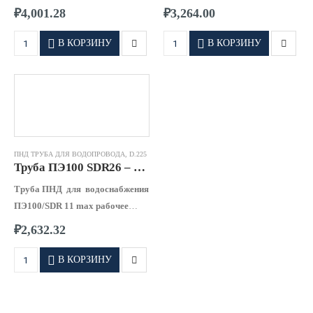
давление 1,0 МПа
давление 0,8 МПа
₽
4,001.28
₽
3,264.00
В КОРЗИНУ
В КОРЗИНУ
ПНД ТРУБА ДЛЯ ВОДОПРОВОДА
,
D.225
Труба ПЭ100 SDR26 – 0225 х 8,6
Труба ПНД для водоснабжения
ПЭ100/SDR 11 max рабочее
давление 0,63 МПа
₽
2,632.32
В КОРЗИНУ