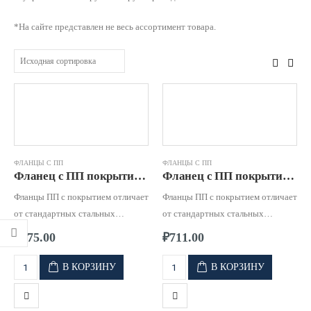
*На сайте представлен не весь ассортимент товара.
ФЛАНЦЫ С ПП
ФЛАНЦЫ С ПП
Фланец с ПП покрытием д. 0025 PN16
Фланец с ПП покрытием д. 0032 PN 16
Фланцы ПП с покрытием отличает
Фланцы ПП с покрытием отличает
от стандартных стальных
от стандартных стальных
фланцев, высокая стойкость к
фланцев, высокая стойкость к
₽
575.00
₽
711.00
коррозии и к воздействию
коррозии и к воздействию
агрессивных сред.
агрессивных сред.
В КОРЗИНУ
В КОРЗИНУ