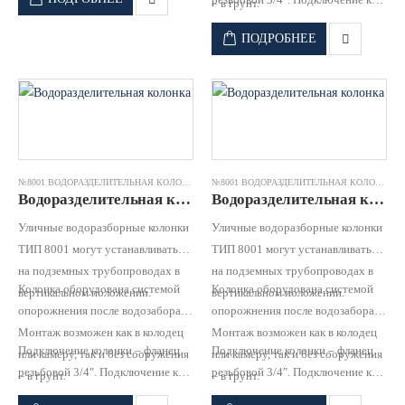
воды населением.
– в грунт.
водопроводной сети для забора
ПОДРОБНЕЕ
воды населением.
№8001 ВОДОРАЗДЕЛИТЕЛЬНАЯ КОЛОНКА
№8001 ВОДОРАЗДЕЛИТЕЛЬНАЯ КОЛОНКА
Водоразделительная колонка №8001 чугун оцинк.труба RD 1,80 (h=2760) JAFAR
Водоразделительная колонка №8001 чугун оцинк.труба RD 2,0 (h=2950) JAFAR
Уличные водоразборные колонки
Уличные водоразборные колонки
ТИП 8001 могут устанавливаться
ТИП 8001 могут устанавливаться
на подземных трубопроводах в
на подземных трубопроводах в
Колонка оборудована системой
Колонка оборудована системой
вертикальном положении.
вертикальном положении.
опорожнения после водозабора
опорожнения после водозабора
Монтаж возможен как в колодец
Монтаж возможен как в колодец
Подключение колонки – фланец
Подключение колонки – фланец
или камеру, так и без сооружения
или камеру, так и без сооружения
резьбовой 3/4″. Подключение к
резьбовой 3/4″. Подключение к
– в грунт.
– в грунт.
водопроводной сети для забора
водопроводной сети для забора