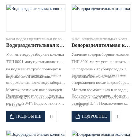
№8001 ВОДОРАЗДЕЛИТЕЛЬНАЯ КОЛОНКА
№8001 ВОДОРАЗДЕЛИТЕЛЬНАЯ КОЛОНКА
Водоразделительная колонка №8001 чугун оцинк.труба RD 2,75 (h=3700) JAFAR
Водоразделительная колонка №8001 чугун оцинк.труба RD 3,00 (h= 3950) JAFAR
Уличные водоразборные колонки
Уличные водоразборные колонки
ТИП 8001 могут устанавливаться
ТИП 8001 могут устанавливаться
на подземных трубопроводах в
на подземных трубопроводах в
Колонка оборудована системой
Колонка оборудована системой
вертикальном положении.
вертикальном положении.
опорожнения после водозабора
опорожнения после водозабора
Монтаж возможен как в колодец
Монтаж возможен как в колодец
Подключение колонки – фланец
Подключение колонки – фланец
или камеру, так и без сооружения
или камеру, так и без сооружения
резьбовой 3/4″. Подключение к
резьбовой 3/4″. Подключение к
– в грунт.
– в грунт.
водопроводной сети для забора
водопроводной сети для забора
ПОДРОБНЕЕ
ПОДРОБНЕЕ
воды населением.
воды населением.