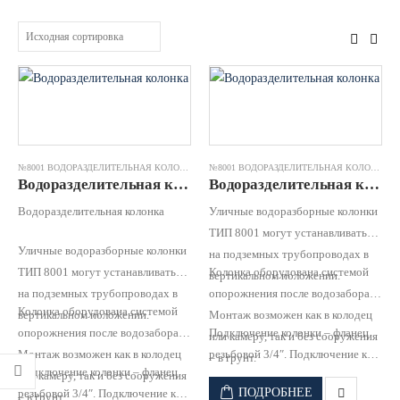
№8001 ВОДОРАЗДЕЛИТЕЛЬНАЯ КОЛОНКА
№8001 ВОДОРАЗДЕЛИТЕЛЬНАЯ КОЛОНКА
Водоразделительная колонка №8001 чугун оцинк.труба RD 1,0 (h=1960) JAFAR
Водоразделительная колонка №8001 чугун оцинк.труба RD 1,25 (h=2200) JAFAR
Водоразделительная колонка
Уличные водоразборные колонки
ТИП 8001 могут устанавливаться
Уличные водоразборные колонки
на подземных трубопроводах в
ТИП 8001 могут устанавливаться
Колонка оборудована системой
вертикальном положении.
на подземных трубопроводах в
опорожнения после водозабора
Колонка оборудована системой
вертикальном положении.
Монтаж возможен как в колодец
опорожнения после водозабора
Подключение колонки – фланец
или камеру, так и без сооружения
Монтаж возможен как в колодец
резьбовой 3/4″. Подключение к
– в грунт.
Подключение колонки – фланец
или камеру, так и без сооружения
водопроводной сети для забора
ПОДРОБНЕЕ
резьбовой 3/4″. Подключение к
– в грунт.
воды населением.