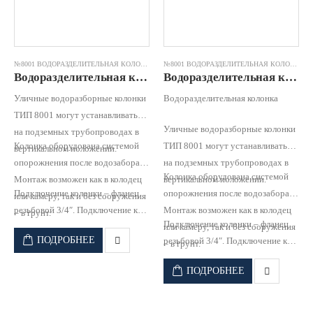
№8001 ВОДОРАЗДЕЛИТЕЛЬНАЯ КОЛОНКА
№8001 ВОДОРАЗДЕЛИТЕЛЬНАЯ КОЛОНКА
Водоразделительная колонка №8001 чугун оцинк.труба RD 3,25 (h= 4200) JAFAR
Водоразделительная колонка №8001 чугун оцинк.труба RD 3,50 (h= 4450) JAFAR
Уличные водоразборные колонки
Водоразделительная колонка
ТИП 8001 могут устанавливаться
Уличные водоразборные колонки
на подземных трубопроводах в
Колонка оборудована системой
ТИП 8001 могут устанавливаться
вертикальном положении.
опорожнения после водозабора
на подземных трубопроводах в
Колонка оборудована системой
Монтаж возможен как в колодец
вертикальном положении.
Подключение колонки – фланец
опорожнения после водозабора
или камеру, так и без сооружения
резьбовой 3/4″. Подключение к
Монтаж возможен как в колодец
– в грунт.
Подключение колонки – фланец
водопроводной сети для забора
или камеру, так и без сооружения
ПОДРОБНЕЕ
резьбовой 3/4″. Подключение к
воды населением.
– в грунт.
водопроводной сети для забора
ПОДРОБНЕЕ
воды населением.