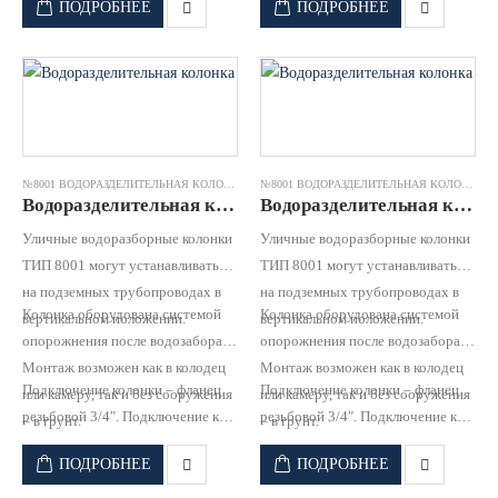
ПОДРОБНЕЕ
ПОДРОБНЕЕ
воды населением.
воды населением.
№8001 ВОДОРАЗДЕЛИТЕЛЬНАЯ КОЛОНКА
№8001 ВОДОРАЗДЕЛИТЕЛЬНАЯ КОЛОНКА
Водоразделительная колонка №8001 чугун оцинк.труба RD 2,25 (h=3200) JAFAR
Водоразделительная колонка №8001 чугун оцинк.труба RD 2,5 (h=3450) JAFAR
Уличные водоразборные колонки
Уличные водоразборные колонки
ТИП 8001 могут устанавливаться
ТИП 8001 могут устанавливаться
на подземных трубопроводах в
на подземных трубопроводах в
Колонка оборудована системой
Колонка оборудована системой
вертикальном положении.
вертикальном положении.
опорожнения после водозабора
опорожнения после водозабора
Монтаж возможен как в колодец
Монтаж возможен как в колодец
Подключение колонки – фланец
Подключение колонки – фланец
или камеру, так и без сооружения
или камеру, так и без сооружения
резьбовой 3/4″. Подключение к
резьбовой 3/4″. Подключение к
– в грунт.
– в грунт.
водопроводной сети для забора
водопроводной сети для забора
ПОДРОБНЕЕ
ПОДРОБНЕЕ
воды населением.
воды населением.