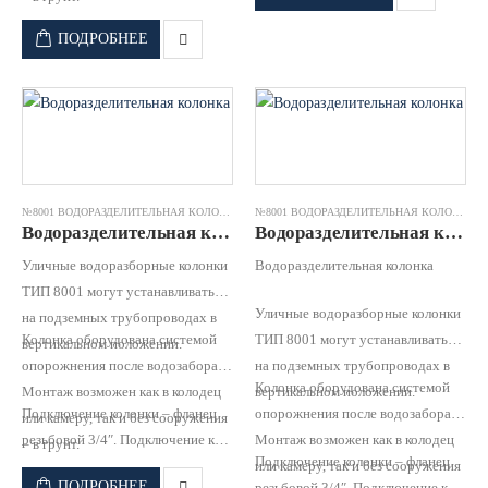
водопроводной сети для забора
ПОДРОБНЕЕ
воды населением.
№8001 ВОДОРАЗДЕЛИТЕЛЬНАЯ КОЛОНКА
№8001 ВОДОРАЗДЕЛИТЕЛЬНАЯ КОЛОНКА
Водоразделительная колонка №8001 чугун оцинк.труба RD 1,5 (h=2450) JAFAR
Водоразделительная колонка №8001 чугун оцинк.труба RD 1,75 (h=2700) JAFAR
Уличные водоразборные колонки
Водоразделительная колонка
ТИП 8001 могут устанавливаться
Уличные водоразборные колонки
на подземных трубопроводах в
Колонка оборудована системой
ТИП 8001 могут устанавливаться
вертикальном положении.
опорожнения после водозабора
на подземных трубопроводах в
Колонка оборудована системой
Монтаж возможен как в колодец
вертикальном положении.
Подключение колонки – фланец
опорожнения после водозабора
или камеру, так и без сооружения
резьбовой 3/4″. Подключение к
Монтаж возможен как в колодец
– в грунт.
Подключение колонки – фланец
водопроводной сети для забора
или камеру, так и без сооружения
ПОДРОБНЕЕ
резьбовой 3/4″. Подключение к