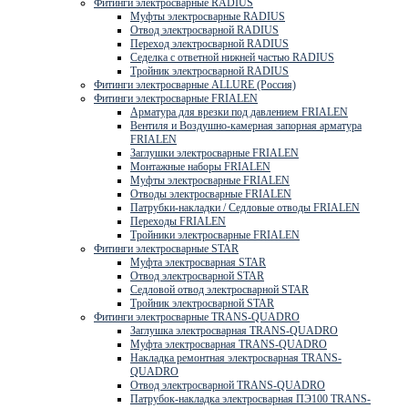
Фитинги электросварные RADIUS
Муфты электросварные RADIUS
Отвод электросварной RADIUS
Переход электросварной RADIUS
Седелка с ответной нижней частью RADIUS
Тройник электросварной RADIUS
Фитинги электросварные ALLURE (Россия)
Фитинги электросварные FRIALEN
Арматура для врезки под давлением FRIALEN
Вентиля и Воздушно-камерная запорная арматура
FRIALEN
Заглушки электросварные FRIALEN
Монтажные наборы FRIALEN
Муфты электросварные FRIALEN
Отводы электросварные FRIALEN
Патрубки-накладки / Седловые отводы FRIALEN
Переходы FRIALEN
Тройники электросварные FRIALEN
Фитинги электросварные STAR
Муфта электросварная STAR
Отвод электросварной STAR
Седловой отвод электросварной STAR
Тройник электросварной STAR
Фитинги электросварные TRANS-QUADRO
Заглушка электросварная TRANS-QUADRO
Муфта электросварная TRANS-QUADRO
Накладка ремонтная электросварная TRANS-
QUADRO
Отвод электросварной TRANS-QUADRO
Патрубок-накладка электросварная ПЭ100 TRANS-