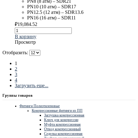
PN8 (8 атм) – SDR21
PN10 (10 атм) – SDR17
PN12.5 (12 атм) – SDR13.6
PN16 (16 атм) – SDR11
₽
19,084.52
В корзину
Просмотр
Отобразить:
1
2
3
4
Загрузить еще...
Группы товаров
Фитинги Полиэтиленовые
Компрессионные фитинги из ПП
Заглушка компрессионная
Ключ для компрессии
Муфта компрессионная
Отвод компрессионный
Седелка компрессионная