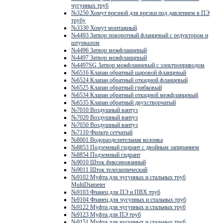
чугунных труб
№3250 Хомут врезной для врезки под давлением в ПЭ
трубу
№3330 Хомут монтажный
№4493 Затвор поворотный фланцевый с редуктором и
штурвалом
№4496 Затвор межфланцевый
№4497 Затвор межфланцевый
№4497SG Затвор межфланцевый с электроприводом
№6516 Клапан обратный шаровой фланцевый
№6524 Клапан обратный откидной фланцевый
№6525 Клапан обратный грибковый
№6534 Клапан обратный откидной межфланцевый
№6535 Клапан обратный двухстворчатый
№7010 Воздушный вантуз
№7020 Воздушный вантуз
№7050 Воздушный вантуз
№7110 Фильтр сетчатый
№8001 Водоразделительная колонка
№8853 Подземный гидрант с двойным запиранием
№8854 Подземный гидрант
№9010 Шток фиксированный
№9011 Шток телескопический
№9102 Муфта для чугунных и стальных труб
MultiDiameter
№9103 Фланец для ПЭ и ПВХ труб
№9104 Фланец для чугунных и стальных труб
№9122 Муфта для чугунных и стальных труб
№9123 Муфта для ПЭ труб
№9151 Муфта для чугунных и стальных труб