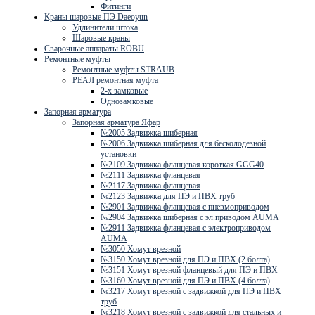
Фитинги
Краны шаровые ПЭ Daeoyun
Удлинители штока
Шаровые краны
Сварочные аппараты ROBU
Ремонтные муфты
Ремонтные муфты STRAUB
РЕАЛ ремонтная муфта
2-х замковые
Однозамковые
Запорная арматура
Запорная арматура Яфар
№2005 Задвижка шиберная
№2006 Задвижка шиберная для бесколодезной
установки
№2109 Задвижка фланцевая короткая GGG40
№2111 Задвижка фланцевая
№2117 Задвижка фланцевая
№2123 Задвижка для ПЭ и ПВХ труб
№2901 Задвижка фланцевая с пневмоприводом
№2904 Задвижка шиберная с эл.приводом AUMA
№2911 Задвижка фланцевая с электроприводом
AUMA
№3050 Хомут врезной
№3150 Хомут врезной для ПЭ и ПВХ (2 болта)
№3151 Хомут врезной фланцевый для ПЭ и ПВХ
№3160 Хомут врезной для ПЭ и ПВХ (4 болта)
№3217 Хомут врезной с задвижкой для ПЭ и ПВХ
труб
№3218 Хомут врезной с задвижкой для стальных и