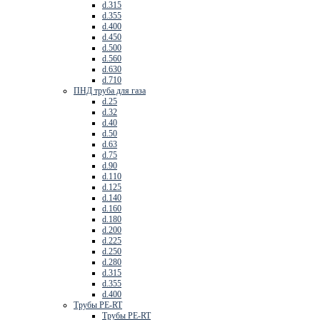
d.315
d.355
d.400
d.450
d.500
d.560
d.630
d.710
ПНД труба для газа
d.25
d.32
d.40
d.50
d.63
d.75
d.90
d.110
d.125
d.140
d.160
d.180
d.200
d.225
d.250
d.280
d.315
d.355
d.400
Трубы PE-RT
Трубы PE-RT