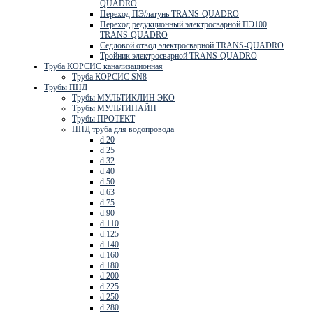
QUADRO
Переход ПЭ/латунь TRANS-QUADRO
Переход редукционный электросварной ПЭ100
TRANS-QUADRO
Седловой отвод электросварной TRANS-QUADRO
Тройник электросварной TRANS-QUADRO
Труба КОРСИС канализационная
Труба КОРСИС SN8
Трубы ПНД
Трубы МУЛЬТИКЛИН ЭКО
Трубы МУЛЬТИПАЙП
Трубы ПРОТЕКТ
ПНД труба для водопровода
d.20
d.25
d.32
d.40
d.50
d.63
d.75
d.90
d.110
d.125
d.140
d.160
d.180
d.200
d.225
d.250
d.280