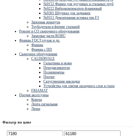
№9152 Фланец для чугунных и стальных труб
№9222 Виброкомпенсатор фланцевый
№9301 Штурвал для задвижек
№9311 Демонтажная вставка тип F3
Запорная арматура
Трубодетали и фитинг стальной
Ремонт и СО сварочного оборудования
Запасные части ROBU
Фланцы ГОСТ,глухие и др.
Фланцы
Фланцы с ПП
Сварочное оборудование
CALDERVALE
Гильотины и ножи
Передавливатели
Позиционеры
Прочее
Скругляющие накладки
Устройства для снятия оксидного слоя и грата
FRIAMAT
Прочие аксессуары
Ковера
Лента сигнальная
Люки
Фильтр по цене