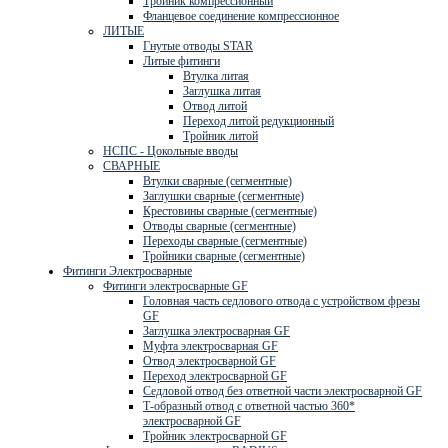
Тройник компрессионный
Фланцевое соединение компрессионное
ЛИТЫЕ
Гнутые отводы STAR
Литые фитинги
Втулка литая
Заглушка литая
Отвод литой
Переход литой редукционный
Тройник литой
НСПС - Цокольные вводы
СВАРНЫЕ
Втулки сварные (сегментные)
Заглушки сварные (сегментные)
Крестовины сварные (сегментные)
Отводы сварные (сегментные)
Переходы сварные (сегментные)
Тройники сварные (сегментные)
Фитинги Электросварные
Фитинги электросварные GF
Головная часть седлового отвода с устройством фрезы
GF
Заглушка электросварная GF
Муфта электросварная GF
Отвод электросварной GF
Переход электросварной GF
Седловой отвод без ответной части электросварной GF
Т-образный отвод с ответной частью 360*
электросварной GF
Тройник электросварной GF