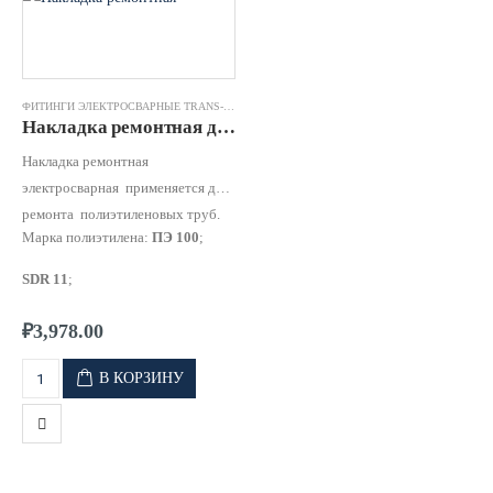
ФИТИНГИ ЭЛЕКТРОСВАРНЫЕ TRANS-QUADRO
,
НАКЛАДКА РЕМОНТНАЯ ЭЛЕКТРОСВАР
Накладка ремонтная д.0160 SDR11 ПЭ100 TRANS-QUADRO
Накладка ремонтная
электросварная применяется для
ремонта полиэтиленовых труб.
Марка полиэтилена:
ПЭ 100
;
SDR 11
;
Рабочее давление:
для
SDR 11
₽
3,978.00
10 бар для газа и 16 бар для
воды;
В КОРЗИНУ