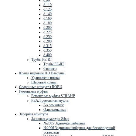
d.90
d.110
d.125
d.140
d.160
d.180
d.200
d.225
d.250
d.280
d.315
d.355
d.400
Трубы PE-RT
Трубы PE-RT
Фитинги
Краны шаровые ПЭ Daeoyun
Удлинители штока
Шаровые краны
Сварочные аппараты ROBU
Ремонтные муфты
Ремонтные муфты STRAUB
РЕАЛ ремонтная муфта
2-х замковые
Однозамковые
Запорная арматура
Запорная арматура Яфар
№2005 Задвижка шиберная
№2006 Задвижка шиберная для бесколодезной
установки