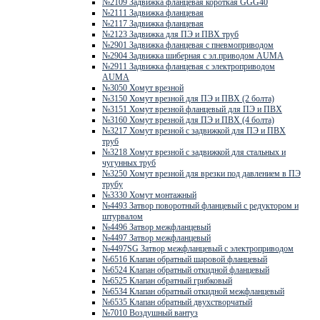
№2109 Задвижка фланцевая короткая GGG40
№2111 Задвижка фланцевая
№2117 Задвижка фланцевая
№2123 Задвижка для ПЭ и ПВХ труб
№2901 Задвижка фланцевая с пневмоприводом
№2904 Задвижка шиберная с эл.приводом AUMA
№2911 Задвижка фланцевая с электроприводом
AUMA
№3050 Хомут врезной
№3150 Хомут врезной для ПЭ и ПВХ (2 болта)
№3151 Хомут врезной фланцевый для ПЭ и ПВХ
№3160 Хомут врезной для ПЭ и ПВХ (4 болта)
№3217 Хомут врезной с задвижкой для ПЭ и ПВХ
труб
№3218 Хомут врезной с задвижкой для стальных и
чугунных труб
№3250 Хомут врезной для врезки под давлением в ПЭ
трубу
№3330 Хомут монтажный
№4493 Затвор поворотный фланцевый с редуктором и
штурвалом
№4496 Затвор межфланцевый
№4497 Затвор межфланцевый
№4497SG Затвор межфланцевый с электроприводом
№6516 Клапан обратный шаровой фланцевый
№6524 Клапан обратный откидной фланцевый
№6525 Клапан обратный грибковый
№6534 Клапан обратный откидной межфланцевый
№6535 Клапан обратный двухстворчатый
№7010 Воздушный вантуз