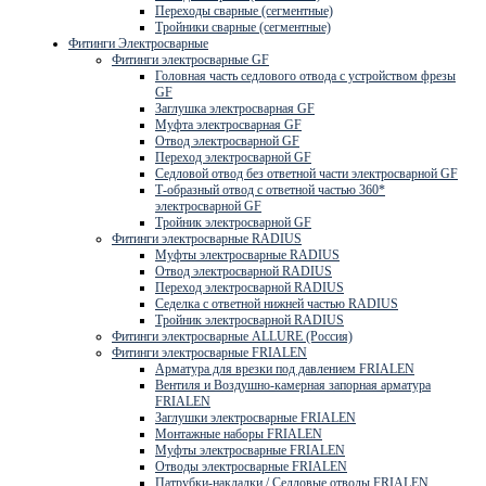
Переходы сварные (сегментные)
Тройники сварные (сегментные)
Фитинги Электросварные
Фитинги электросварные GF
Головная часть седлового отвода с устройством фрезы
GF
Заглушка электросварная GF
Муфта электросварная GF
Отвод электросварной GF
Переход электросварной GF
Седловой отвод без ответной части электросварной GF
Т-образный отвод с ответной частью 360*
электросварной GF
Тройник электросварной GF
Фитинги электросварные RADIUS
Муфты электросварные RADIUS
Отвод электросварной RADIUS
Переход электросварной RADIUS
Седелка с ответной нижней частью RADIUS
Тройник электросварной RADIUS
Фитинги электросварные ALLURE (Россия)
Фитинги электросварные FRIALEN
Арматура для врезки под давлением FRIALEN
Вентиля и Воздушно-камерная запорная арматура
FRIALEN
Заглушки электросварные FRIALEN
Монтажные наборы FRIALEN
Муфты электросварные FRIALEN
Отводы электросварные FRIALEN
Патрубки-накладки / Седловые отводы FRIALEN