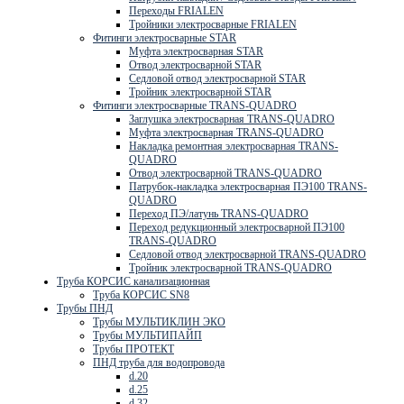
Переходы FRIALEN
Тройники электросварные FRIALEN
Фитинги электросварные STAR
Муфта электросварная STAR
Отвод электросварной STAR
Седловой отвод электросварной STAR
Тройник электросварной STAR
Фитинги электросварные TRANS-QUADRO
Заглушка электросварная TRANS-QUADRO
Муфта электросварная TRANS-QUADRO
Накладка ремонтная электросварная TRANS-
QUADRO
Отвод электросварной TRANS-QUADRO
Патрубок-накладка электросварная ПЭ100 TRANS-
QUADRO
Переход ПЭ/латунь TRANS-QUADRO
Переход редукционный электросварной ПЭ100
TRANS-QUADRO
Седловой отвод электросварной TRANS-QUADRO
Тройник электросварной TRANS-QUADRO
Труба КОРСИС канализационная
Труба КОРСИС SN8
Трубы ПНД
Трубы МУЛЬТИКЛИН ЭКО
Трубы МУЛЬТИПАЙП
Трубы ПРОТЕКТ
ПНД труба для водопровода
d.20
d.25
d.32