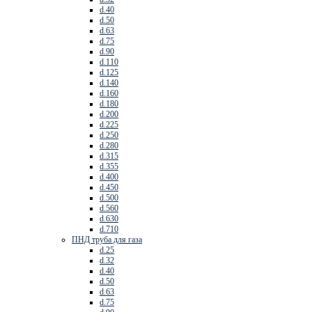
d.40
d.50
d.63
d.75
d.90
d.110
d.125
d.140
d.160
d.180
d.200
d.225
d.250
d.280
d.315
d.355
d.400
d.450
d.500
d.560
d.630
d.710
ПНД труба для газа
d.25
d.32
d.40
d.50
d.63
d.75