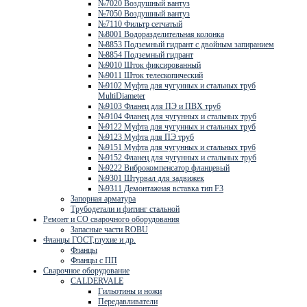
№7020 Воздушный вантуз
№7050 Воздушный вантуз
№7110 Фильтр сетчатый
№8001 Водоразделительная колонка
№8853 Подземный гидрант с двойным запиранием
№8854 Подземный гидрант
№9010 Шток фиксированный
№9011 Шток телескопический
№9102 Муфта для чугунных и стальных труб
MultiDiameter
№9103 Фланец для ПЭ и ПВХ труб
№9104 Фланец для чугунных и стальных труб
№9122 Муфта для чугунных и стальных труб
№9123 Муфта для ПЭ труб
№9151 Муфта для чугунных и стальных труб
№9152 Фланец для чугунных и стальных труб
№9222 Виброкомпенсатор фланцевый
№9301 Штурвал для задвижек
№9311 Демонтажная вставка тип F3
Запорная арматура
Трубодетали и фитинг стальной
Ремонт и СО сварочного оборудования
Запасные части ROBU
Фланцы ГОСТ,глухие и др.
Фланцы
Фланцы с ПП
Сварочное оборудование
CALDERVALE
Гильотины и ножи
Передавливатели