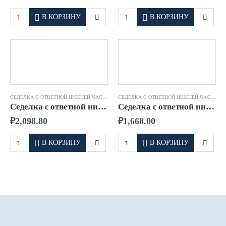
В КОРЗИНУ
В КОРЗИНУ
СЕДЕЛКА С ОТВЕТНОЙ НИЖНЕЙ ЧАСТЬЮ RADIUS
СЕДЕЛКА С ОТВЕТНОЙ НИЖНЕЙ ЧАСТЬЮ RADIUS
Седелка с ответной нижней частью 63×32 SDR 11 RADIUS
Седелка с ответной нижней частью 63×63 SDR 11 RADIUS
₽
2,098.80
₽
1,668.00
В КОРЗИНУ
В КОРЗИНУ