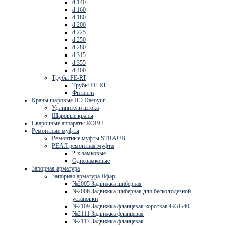
d.140
d.160
d.180
d.200
d.225
d.250
d.280
d.315
d.355
d.400
Трубы PE-RT
Трубы PE-RT
Фитинги
Краны шаровые ПЭ Daeoyun
Удлинители штока
Шаровые краны
Сварочные аппараты ROBU
Ремонтные муфты
Ремонтные муфты STRAUB
РЕАЛ ремонтная муфта
2-х замковые
Однозамковые
Запорная арматура
Запорная арматура Яфар
№2005 Задвижка шиберная
№2006 Задвижка шиберная для бесколодезной
установки
№2109 Задвижка фланцевая короткая GGG40
№2111 Задвижка фланцевая
№2117 Задвижка фланцевая