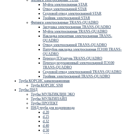
Фитинги электросварные STAR
Муфта электросварная STAR
Отвод электросварной STAR
Седловой отвод электросварной STAR
Тройник электросварной STAR
Фитинги электросварные TRANS-QUADRO
Заглушка электросварная TRANS-QUADRO
Муфта электросварная TRANS-QUADRO
Накладка ремонтная электросварная TRANS-
QUADRO
Отвод электросварной TRANS-QUADRO
Патрубок-накладка электросварная ПЭ100 TRANS-
QUADRO
Переход ПЭ/латунь TRANS-QUADRO
Переход редукционный электросварной ПЭ100
TRANS-QUADRO
Седловой отвод электросварной TRANS-QUADRO
Тройник электросварной TRANS-QUADRO
Труба КОРСИС канализационная
Труба КОРСИС SN8
Трубы ПНД
Трубы МУЛЬТИКЛИН ЭКО
Трубы МУЛЬТИПАЙП
Трубы ПРОТЕКТ
ПНД труба для водопровода
d.20
d.25
d.32
d.40
d.50