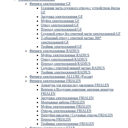
Фитинги электросварные GF
Головная часть седлового отвода с устройством фрезы
GF
Заглушка электросварная GF
Муфта электросварная GF
Отвод электросварной GF
Переход электросварной GF
Седловой отвод без ответной части электросварной GF
Т-образный отвод с ответной частью 360*
электросварной GF
Тройник электросварной GF
Фитинги электросварные RADIUS
Муфты электросварные RADIUS
Отвод электросварной RADIUS
Переход электросварной RADIUS
Седелка с ответной нижней частью RADIUS
Тройник электросварной RADIUS
Фитинги электросварные ALLURE (Россия)
Фитинги электросварные FRIALEN
Арматура для врезки под давлением FRIALEN
Вентиля и Воздушно-камерная запорная арматура
FRIALEN
Заглушки электросварные FRIALEN
Монтажные наборы FRIALEN
Муфты электросварные FRIALEN
Отводы электросварные FRIALEN
Патрубки-накладки / Седловые отводы FRIALEN
Переходы FRIALEN
Тройники электросварные FRIALEN