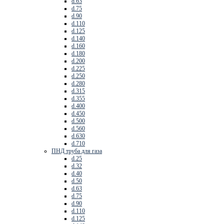
d.63
d.75
d.90
d.110
d.125
d.140
d.160
d.180
d.200
d.225
d.250
d.280
d.315
d.355
d.400
d.450
d.500
d.560
d.630
d.710
ПНД труба для газа
d.25
d.32
d.40
d.50
d.63
d.75
d.90
d.110
d.125