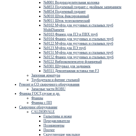
№8001 Водоразделительная колонка
№8853 Подземный гидрант с двойным запиранием
№8854 Подземный гидрант
№9010 Шток фиксированный
№9011 Шток телескопический
№9102 Муфта для чугунных и стальных труб
MultiDiameter
№9103 Фланец для ПЭ и ПВХ труб
№9104 Фланец для чугунных и стальных труб
№9122 Муфта для чугунных и стальных труб
№9123 Муфта для ПЭ труб
№9151 Муфта для чугунных и стальных труб
№9152 Фланец для чугунных и стальных труб
№9222 Виброкомпенсатор фланцевый
№9301 Штурвал для задвижек
№9311 Демонтажная вставка тип F3
Запорная арматура
Трубодетали и фитинг стальной
Ремонт и СО сварочного оборудования
Запасные части ROBU
Фланцы ГОСТ,глухие и др.
Фланцы
Фланцы с ПП
Сварочное оборудование
CALDERVALE
Гильотины и ножи
Передавливатели
Позиционеры
Прочее
Скругляющие накладки