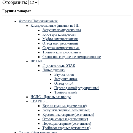
Отобразить:
Группы товаров
Фитинги Полиэтиленовые
Компрессионные фитинги из ПП
Заглушка компрессионная
Ключ для компрессии
Муфта компрессионная
Отвод компрессионный
Седелка компрессионная
Тройник компрессионный
Фланцевое соединение компрессионное
ЛИТЫЕ
Гнутые отводы STAR
Литые фитинги
Втулка литая
Заглушка литая
Отвод литой
Переход литой редукционный
Тройник литой
НСПС - Цокольные вводы
СВАРНЫЕ
Втулки сварные (сегментные)
Заглушки сварные (сегментные)
Крестовины сварные (сегментные)
Отводы сварные (сегментные)
Переходы сварные (сегментные)
Тройники сварные (сегментные)
Фитинги Электросварные