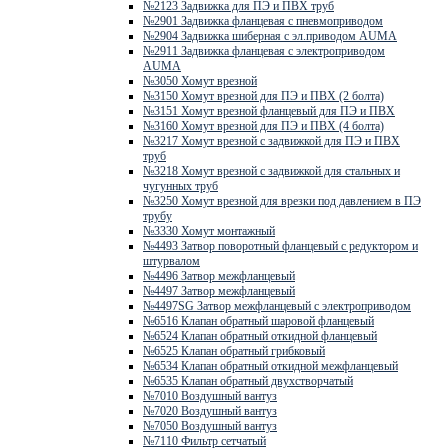
№2123 Задвижка для ПЭ и ПВХ труб
№2901 Задвижка фланцевая с пневмоприводом
№2904 Задвижка шиберная с эл.приводом AUMA
№2911 Задвижка фланцевая с электроприводом
AUMA
№3050 Хомут врезной
№3150 Хомут врезной для ПЭ и ПВХ (2 болта)
№3151 Хомут врезной фланцевый для ПЭ и ПВХ
№3160 Хомут врезной для ПЭ и ПВХ (4 болта)
№3217 Хомут врезной с задвижкой для ПЭ и ПВХ
труб
№3218 Хомут врезной с задвижкой для стальных и
чугунных труб
№3250 Хомут врезной для врезки под давлением в ПЭ
трубу
№3330 Хомут монтажный
№4493 Затвор поворотный фланцевый с редуктором и
штурвалом
№4496 Затвор межфланцевый
№4497 Затвор межфланцевый
№4497SG Затвор межфланцевый с электроприводом
№6516 Клапан обратный шаровой фланцевый
№6524 Клапан обратный откидной фланцевый
№6525 Клапан обратный грибковый
№6534 Клапан обратный откидной межфланцевый
№6535 Клапан обратный двухстворчатый
№7010 Воздушный вантуз
№7020 Воздушный вантуз
№7050 Воздушный вантуз
№7110 Фильтр сетчатый