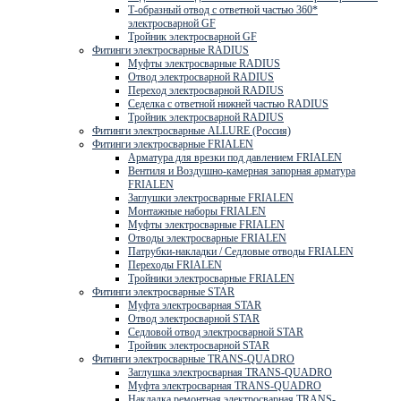
Т-образный отвод с ответной частью 360*
электросварной GF
Тройник электросварной GF
Фитинги электросварные RADIUS
Муфты электросварные RADIUS
Отвод электросварной RADIUS
Переход электросварной RADIUS
Седелка с ответной нижней частью RADIUS
Тройник электросварной RADIUS
Фитинги электросварные ALLURE (Россия)
Фитинги электросварные FRIALEN
Арматура для врезки под давлением FRIALEN
Вентиля и Воздушно-камерная запорная арматура
FRIALEN
Заглушки электросварные FRIALEN
Монтажные наборы FRIALEN
Муфты электросварные FRIALEN
Отводы электросварные FRIALEN
Патрубки-накладки / Седловые отводы FRIALEN
Переходы FRIALEN
Тройники электросварные FRIALEN
Фитинги электросварные STAR
Муфта электросварная STAR
Отвод электросварной STAR
Седловой отвод электросварной STAR
Тройник электросварной STAR
Фитинги электросварные TRANS-QUADRO
Заглушка электросварная TRANS-QUADRO
Муфта электросварная TRANS-QUADRO
Накладка ремонтная электросварная TRANS-