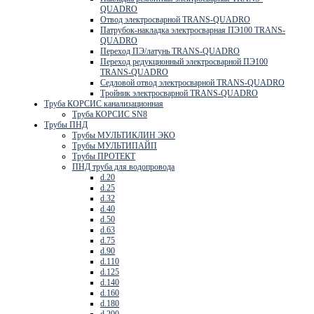
QUADRO
Отвод электросварной TRANS-QUADRO
Патрубок-накладка электросварная ПЭ100 TRANS-
QUADRO
Переход ПЭ/латунь TRANS-QUADRO
Переход редукционный электросварной ПЭ100
TRANS-QUADRO
Седловой отвод электросварной TRANS-QUADRO
Тройник электросварной TRANS-QUADRO
Труба КОРСИС канализационная
Труба КОРСИС SN8
Трубы ПНД
Трубы МУЛЬТИКЛИН ЭКО
Трубы МУЛЬТИПАЙП
Трубы ПРОТЕКТ
ПНД труба для водопровода
d.20
d.25
d.32
d.40
d.50
d.63
d.75
d.90
d.110
d.125
d.140
d.160
d.180
d.200