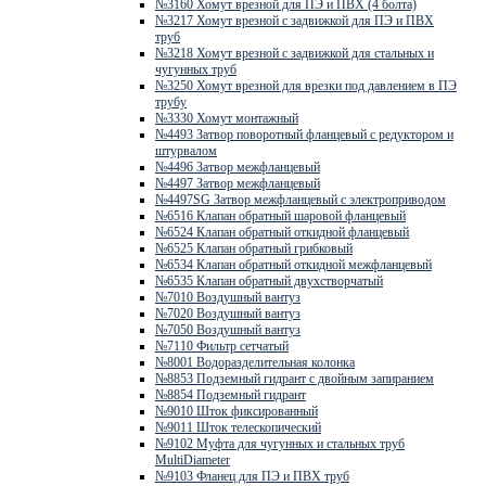
№3160 Хомут врезной для ПЭ и ПВХ (4 болта)
№3217 Хомут врезной с задвижкой для ПЭ и ПВХ
труб
№3218 Хомут врезной с задвижкой для стальных и
чугунных труб
№3250 Хомут врезной для врезки под давлением в ПЭ
трубу
№3330 Хомут монтажный
№4493 Затвор поворотный фланцевый с редуктором и
штурвалом
№4496 Затвор межфланцевый
№4497 Затвор межфланцевый
№4497SG Затвор межфланцевый с электроприводом
№6516 Клапан обратный шаровой фланцевый
№6524 Клапан обратный откидной фланцевый
№6525 Клапан обратный грибковый
№6534 Клапан обратный откидной межфланцевый
№6535 Клапан обратный двухстворчатый
№7010 Воздушный вантуз
№7020 Воздушный вантуз
№7050 Воздушный вантуз
№7110 Фильтр сетчатый
№8001 Водоразделительная колонка
№8853 Подземный гидрант с двойным запиранием
№8854 Подземный гидрант
№9010 Шток фиксированный
№9011 Шток телескопический
№9102 Муфта для чугунных и стальных труб
MultiDiameter
№9103 Фланец для ПЭ и ПВХ труб