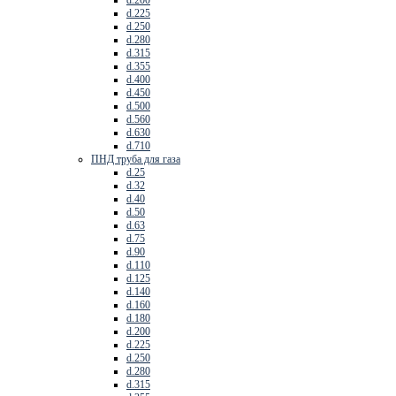
d.225
d.250
d.280
d.315
d.355
d.400
d.450
d.500
d.560
d.630
d.710
ПНД труба для газа
d.25
d.32
d.40
d.50
d.63
d.75
d.90
d.110
d.125
d.140
d.160
d.180
d.200
d.225
d.250
d.280
d.315