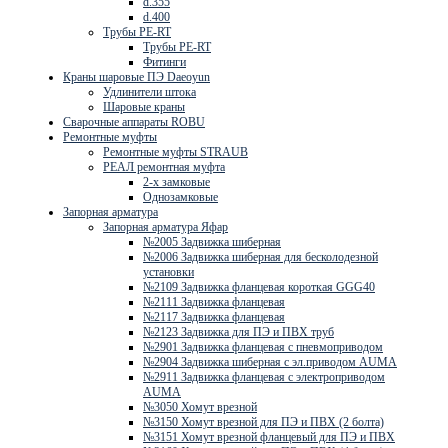
d.355
d.400
Трубы PE-RT
Трубы PE-RT
Фитинги
Краны шаровые ПЭ Daeoyun
Удлинители штока
Шаровые краны
Сварочные аппараты ROBU
Ремонтные муфты
Ремонтные муфты STRAUB
РЕАЛ ремонтная муфта
2-х замковые
Однозамковые
Запорная арматура
Запорная арматура Яфар
№2005 Задвижка шиберная
№2006 Задвижка шиберная для бесколодезной
установки
№2109 Задвижка фланцевая короткая GGG40
№2111 Задвижка фланцевая
№2117 Задвижка фланцевая
№2123 Задвижка для ПЭ и ПВХ труб
№2901 Задвижка фланцевая с пневмоприводом
№2904 Задвижка шиберная с эл.приводом AUMA
№2911 Задвижка фланцевая с электроприводом
AUMA
№3050 Хомут врезной
№3150 Хомут врезной для ПЭ и ПВХ (2 болта)
№3151 Хомут врезной фланцевый для ПЭ и ПВХ