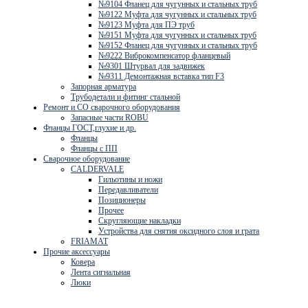
№9104 Фланец для чугунных и стальных труб
№9122 Муфта для чугунных и стальных труб
№9123 Муфта для ПЭ труб
№9151 Муфта для чугунных и стальных труб
№9152 Фланец для чугунных и стальных труб
№9222 Виброкомпенсатор фланцевый
№9301 Штурвал для задвижек
№9311 Демонтажная вставка тип F3
Запорная арматура
Трубодетали и фитинг стальной
Ремонт и СО сварочного оборудования
Запасные части ROBU
Фланцы ГОСТ,глухие и др.
Фланцы
Фланцы с ПП
Сварочное оборудование
CALDERVALE
Гильотины и ножи
Передавливатели
Позиционеры
Прочее
Скругляющие накладки
Устройства для снятия оксидного слоя и грата
FRIAMAT
Прочие аксессуары
Ковера
Лента сигнальная
Люки