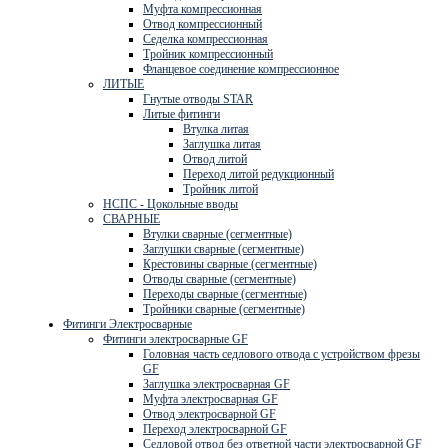
Муфта компрессионная
Отвод компрессионный
Седелка компрессионная
Тройник компрессионный
Фланцевое соединение компрессионное
ЛИТЫЕ
Гнутые отводы STAR
Литые фитинги
Втулка литая
Заглушка литая
Отвод литой
Переход литой редукционный
Тройник литой
НСПС - Цокольные вводы
СВАРНЫЕ
Втулки сварные (сегментные)
Заглушки сварные (сегментные)
Крестовины сварные (сегментные)
Отводы сварные (сегментные)
Переходы сварные (сегментные)
Тройники сварные (сегментные)
Фитинги Электросварные
Фитинги электросварные GF
Головная часть седлового отвода с устройством фрезы
GF
Заглушка электросварная GF
Муфта электросварная GF
Отвод электросварной GF
Переход электросварной GF
Седловой отвод без ответной части электросварной GF