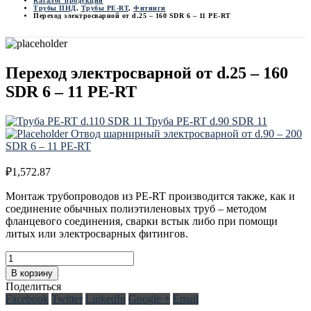
Каталог продукции
Трубы ПНД
,
Трубы PE-RT
,
Фитинги
Переход электросварной от d.25 – 160 SDR 6 – 11 PE-RT
Переход электросварной от d.25 – 160
SDR 6 – 11 PE-RT
Труба PE-RT d.90 SDR 11
Отвод шарнирный электросварной от d.90 – 200
SDR 6 – 11 PE-RT
₽
1,572.87
Монтаж трубопроводов из PE-RT производится также, как и
соединение обычных полиэтиленовых труб – методом
фланцевого соединения, сварки встык либо при помощи
литых или электросварных фитингов.
В корзину
Поделиться
Facebook
Twitter
LinkedIn
Google +
Email