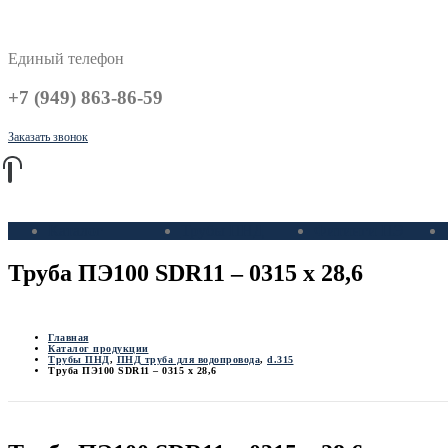
Единый телефон
+7 (949) 863-86-59
Заказать звонок
Каталог
Трубы ПНД
Фитинги ПЭ
Труба ПЭ100 SDR11 – 0315 х 28,6
Главная
Каталог продукции
Трубы ПНД
,
ПНД труба для водопровода
,
d.315
Труба ПЭ100 SDR11 – 0315 х 28,6