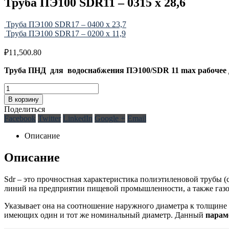
Труба ПЭ100 SDR11 – 0315 х 28,6
Труба ПЭ100 SDR17 – 0400 х 23,7
Труба ПЭ100 SDR17 – 0200 х 11,9
₽
11,500.80
Труба ПНД для водоснабжения ПЭ100/SDR 11 max рабочее 
В корзину
Поделиться
Facebook
Twitter
LinkedIn
Google +
Email
Описание
Описание
Sdr – это прочностная характеристика полиэтиленовой трубы (
линий на предприятии пищевой промышленности, а также газ
Указывает она на соотношение наружного диаметра к толщине ст
имеющих один и тот же номинальный диаметр. Данный
парам