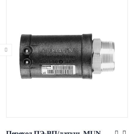
Переход ПЭ-ВП/латунь MUN