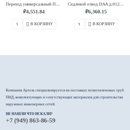
Переход универсальный ПЭ-латунь UAM д.0040/1 1/4″ с внутр. резьбой FRIALEN
Седловой отвод DAA д.0125/0032 SDR11 ПЭ100 FRIALEN
₽
4,551.84
₽
6,360.15
В КОРЗИНУ
В КОРЗИНУ
Компания Артель специализируется на поставках полиэтиленовых труб
ПНД, комплектующих и сопутствующих материалов для строительства
наружных инженерных сетей.
НЕ НАШЛИ ЧТО ИСКАЛИ?
+7 (949) 863-86-59