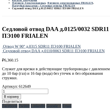
Каталог продукции
Фитинги Электросварные
,
Фитинги электросварные FRIALEN
,
Патрубки-накладки / Седловые отводы FRIALEN
Седловой отвод DAA д.0125/0032 SDR11 ПЭ100 FRIALEN
Седловой отвод DAA д.0125/0032 SDR11
ПЭ100 FRIALEN
Отвод W 90° д.0315 SDR11 ПЭ100 FRIALEN
Седловой отвод DAA д.0110/0063 SDR11 ПЭ100 FRIALEN
₽
6,360.15
Служит для врезки в действующие трубопроводы с давлением
до 10 бар (газ) и 16 бар (вода) без утечек и без образования
стружки.
Артикул:
612649
В корзину
Поделиться
Facebook
Twitter
LinkedIn
Google +
Email