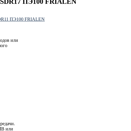
60 SDR17 ПЭ100 FRIALEN
 SDR11 ПЭ100 FRIALEN
водов или
шого
редачи.
MB или