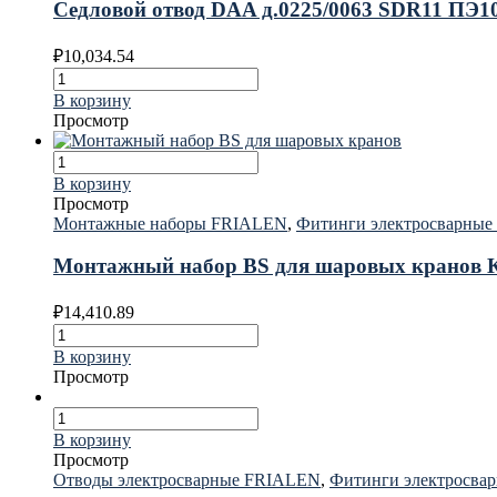
Седловой отвод DAA д.0225/0063 SDR11 ПЭ
₽
10,034.54
В корзину
Просмотр
В корзину
Просмотр
Монтажные наборы FRIALEN
,
Фитинги электросварны
Монтажный набор BS для шаровых кранов КН
₽
14,410.89
В корзину
Просмотр
В корзину
Просмотр
Отводы электросварные FRIALEN
,
Фитинги электросва