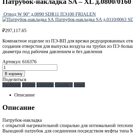
Патрубок-накладка SA – XL д.0800/01
Отвод W 90° д.0090 SDR11 ПЭ100 FRIALEN
Патрубок-накладка SA д.0110/0063
₽
297,117.65
Компактное изделие из ПЭ-ВП для врезки редуцированных от
создания отверстия для выпуска воздуха на трубах из ПЭ боль
диаметра под рабочим давлением и без давления
Артикул:
616376
В корзину
Поделиться
Facebook
Twitter
LinkedIn
Google +
Email
Описание
Описание
Патрубок-накладка
с открытой нагревательной спиралью для оптимальной теплопе
Выходной патрубок для соединения посредством муфты типа 