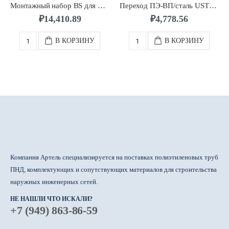
Монтажный набор BS для шаровых кранов КН и КНР д.0063-0225/1,1 -1,8 м. FRIALEN
Переход ПЭ-ВП/сталь USTM д.0032/1″ с внутр.резьбой FRIALEN
₽
14,410.89
₽
4,778.56
В КОРЗИНУ
В КОРЗИНУ
Компания Артель специализируется на поставках полиэтиленовых труб
ПНД, комплектующих и сопутствующих материалов для строительства
наружных инженерных сетей.
НЕ НАШЛИ ЧТО ИСКАЛИ?
+7 (949) 863-86-59