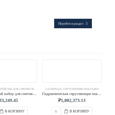
ФИТИНГИ
Frialen, Trans Quadro, Star.
Перейти в раздел
ЙСТВА ДЛЯ СНЯТИЯ ОКСИДНОГО СЛОЯ И ГРАТА
CALDERVALE
,
СКРУГЛЯЮЩИЕ НАКЛАДКИ
CAL
Универсальный набор для снятия оксидного слоя д.0032-0063 SDR11 CALDERVALE
Гидравлическая скругляющая накладка д.0800 CALDERVALE
33,249.45
₽
1,002,373.13
В КОРЗИНУ
В КОРЗИНУ