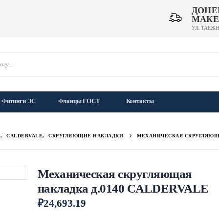
ДОНЕ
МАКЕ
УЛ. ТАЁЖН
Фитинги ЭС
Фланцы ГОСТ
Контакты
Е
,
CALDERVALE
,
СКРУГЛЯЮЩИЕ НАКЛАДКИ
МЕХАНИЧЕСКАЯ СКРУГЛЯЮЩА
Механическая скругляющая
накладка д.0140 CALDERVALE
₽
24,693.19