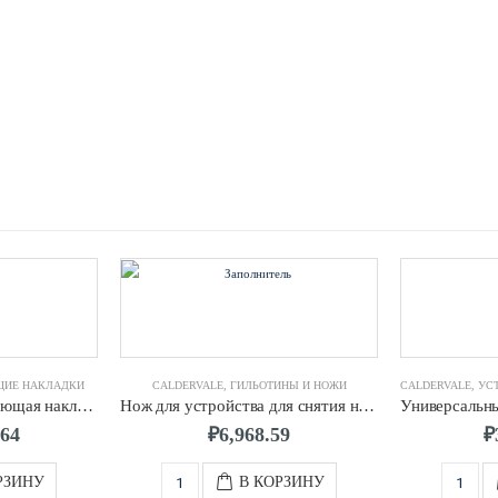
ЩИЕ НАКЛАДКИ
CALDERVALE
,
ГИЛЬОТИНЫ И НОЖИ
CALDERVALE
,
УСТРО
Механическая скругляющая накладка д.0280 CALDERVALE
Нож для устройства для снятия наружного грата для ПЭ труб д.0075-0400 CALDERVALE
.64
₽
6,968.59
₽
РЗИНУ
В КОРЗИНУ