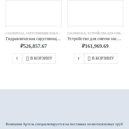
CALDERVALE
,
СКРУГЛЯЮЩИЕ НАКЛАДКИ
CALDERVALE
,
УСТРОЙСТВА ДЛЯ СНЯТИЯ ОКСИДНОГО СЛОЯ И ГРАТА
Гидравлическая скругляющая накладка д.0630 CALDERVALE
Устройство для снятия оксидного слоя д 0450-0800 мм CALDERVALE
₽
526,857.67
₽
161,969.69
В КОРЗИНУ
В КОРЗИНУ
Компания Артель специализируется на поставках полиэтиленовых труб