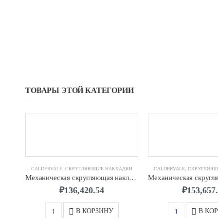
ТОВАРЫ ЭТОЙ КАТЕГОРИИ
CALDERVALE
,
СКРУГЛЯЮЩИЕ НАКЛАДКИ
CALDERVALE
,
СКРУГЛЯЮ
Механическая скругляющая накладка д.0315 CALDERVALE
₽
136,420.54
₽
153,657
В КОРЗИНУ
В КО