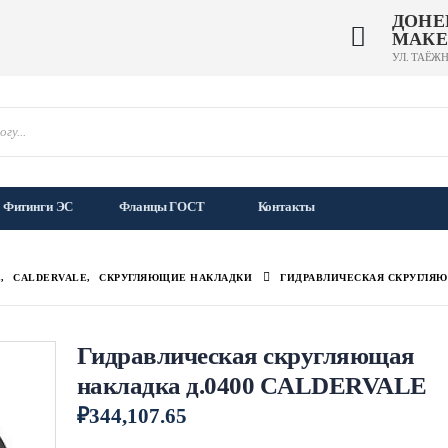
ДОНЕ
МАКЕ
УЛ. ТАЁЖН
Фитинги ЭС
Фланцы ГОСТ
Контакты
Е
,
CALDERVALE
,
СКРУГЛЯЮЩИЕ НАКЛАДКИ
ГИДРАВЛИЧЕСКАЯ СКРУГЛЯЮ
Гидравлическая скругляющая
накладка д.0400 CALDERVALE
₽
344,107.65