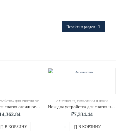
ФИТИНГИ
Frialen, Trans Quadro, Star.
Перейти в раздел
ЙСТВА ДЛЯ СНЯТИЯ ОКСИДНОГО СЛОЯ И ГРАТА
CALDERVALE
,
ГИЛЬОТИНЫ И НОЖИ
Устройство для снятия оксидного слоя д.0063 SDR11, SDR17 CALDERVALE
Нож для устройства для снятия наружного грата для ПЭ труб д.0315-0630 CALDERVALE
14,362.84
₽
7,334.44
В КОРЗИНУ
В КОРЗИНУ