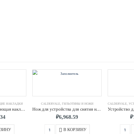
ЩИЕ НАКЛАДКИ
CALDERVALE
,
ГИЛЬОТИНЫ И НОЖИ
CALDERVALE
,
УСТРО
Механическая скругляющая накладка д.0355 CALDERVALE
Нож для устройства для снятия наружного грата для ПЭ труб д.0075-0400 CALDERVALE
.34
₽
6,968.59
₽
РЗИНУ
В КОРЗИНУ