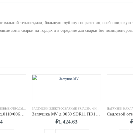
тимальной теплоотдачи, большую глубину сопряжения, особо широкую з
ные зоны сварки на торцах и в середине для сварки без позиционеров.
НЫЕ FRIALEN
ПАТРУБКИ-НАКЛАДКИ / СЕДЛОВЫЕ ОТВОДЫ FRIALEN
ЗАГЛУШКИ ЭЛЕКТРОСВАРНЫЕ FRIALEN
,
ФИТИНГИ ЭЛЕКТРОСВАРНЫЕ FRIALEN
,
ФИТИНГИ ЭЛЕКТРОСВАРНЫЕ FRIALEN
Седловой отвод DAA д.0110/0063 SDR11 ПЭ100 FRIALEN
Заглушка MV д.0050 SDR11 ПЭ100 FRIALEN
54
₽
1,424.63