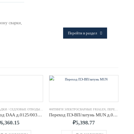
ФИТИНГИ
Frialen, Trans Quadro, Star.
ону сварки,
Перейти в раздел
ПАТРУБКИ-НАКЛАДКИ / СЕДЛОВЫЕ ОТВОДЫ FRIALEN
ФИТИНГИ ЭЛЕКТРОСВАРНЫЕ FRIALEN
,
ФИТИНГИ ЭЛЕКТРОСВАРНЫЕ FRIALEN
,
ПЕРЕХОДЫ FRIALEN
Седловой отвод DAA д.0125/0032 SDR11 ПЭ100 FRIALEN
Переход ПЭ-ВП/латунь MUN д.0050/2″ с наруж.резьбой FRIALEN
₽
6,360.15
₽
5,398.77