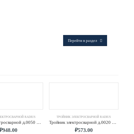
ФИТИНГИ
Frialen, Trans Quadro, Star.
Перейти в раздел
ЕКТРОСВАРНОЙ RADIUS
ТРОЙНИК ЭЛЕКТРОСВАРНОЙ RADIUS
Т
Тройник электросварной д.0050 SDR11 ПЭ100 RADIUS
Тройник электросварной д.0020 SDR11 ПЭ100 RADIUS
₽
948.00
₽
573.00