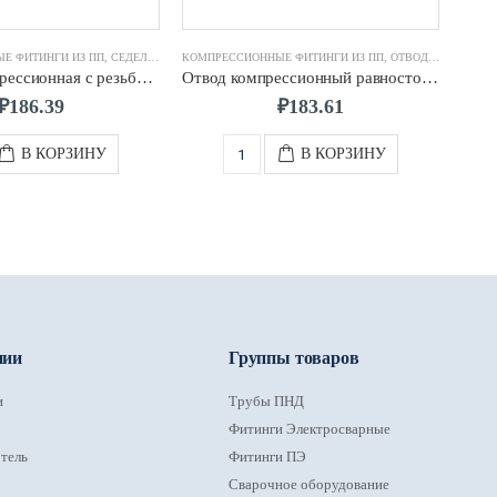
Е ФИТИНГИ ИЗ ПП
,
СЕДЕЛКА КОМПРЕССИОННАЯ
КОМПРЕССИОННЫЕ ФИТИНГИ ИЗ ПП
,
ОТВОД КОМПРЕССИОННЫЙ
КОМП
Седелка компрессионная с резьбовым отводом д.63 х 1″
Отвод компрессионный равносторонний 90° д.32
₽
186.39
₽
183.61
В КОРЗИНУ
В КОРЗИНУ
нии
Группы товаров
и
Трубы ПНД
Фитинги Электросварные
тель
Фитинги ПЭ
Сварочное оборудование