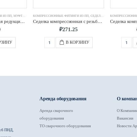
 ИЗ ПП
,
МУФТА КОМПРЕССИОННАЯ
КОМПРЕССИОННЫЕ ФИТИНГИ ИЗ ПП
,
СЕДЕЛКА КОМПРЕССИОННАЯ
КОМПРЕССИОННЫ
Муфта компрессионная редукционная d.40 х 25
Седелка компрессионная с резьбовым отводом д.90 х 1 1/2″
0
₽
271.25
РЗИНУ
В КОРЗИНУ
Аренда оборудования
О компа
Аренда сварочного
О Компани
оборудования
Вакансии
ТО сварочного оборудования
Новости Ар
уб ПНД,