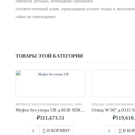
ответной деталью, необходимо применять
соответствующий ключ, прикладывая усилие только к металлич
гайке на переходнике.
ТОВАРЫ ЭТОЙ КАТЕГОРИИ
ФИТИНГИ ЭЛЕКТРОСВАРНЫЕ FRIALEN
,
МУФТЫ ЭЛЕКТРОСВАРНЫЕ FRIALEN
ОТВОДЫ ЭЛЕКТРОСВАРНЫЕ 
Муфта без упора UB д.0630 SDR11 ПЭ100 FRIALEN
₽
311,673.51
₽
119,610
В КОРЗИНУ
В КО