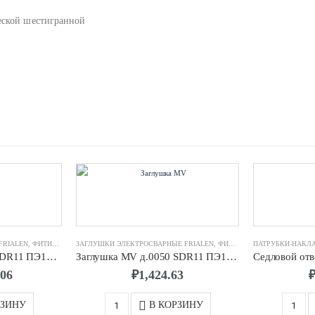
еской шестигранной
FRIALEN
,
ФИТИНГИ ЭЛЕКТРОСВАРНЫЕ FRIALEN
ЗАГЛУШКИ ЭЛЕКТРОСВАРНЫЕ FRIALEN
,
ФИТИНГИ ЭЛЕКТРОСВАРНЫЕ FRIALEN
Отвод W 90° д.0315 SDR11 ПЭ100 FRIALEN
Заглушка MV д.0050 SDR11 ПЭ100 FRIALEN
.06
₽
1,424.63
РЗИНУ
В КОРЗИНУ