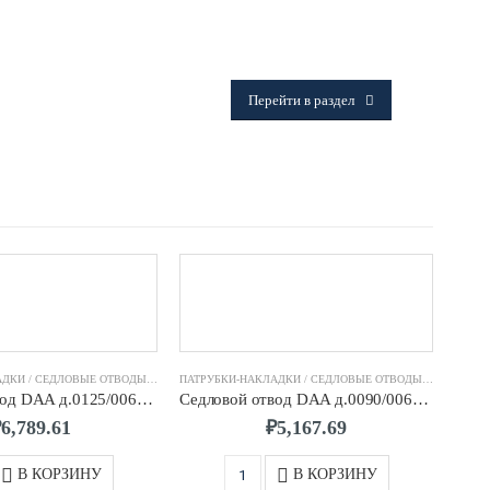
ФИТИНГИ
Frialen, Trans Quadro, Star.
Перейти в раздел
ПАТРУБКИ-НАКЛАДКИ / СЕДЛОВЫЕ ОТВОДЫ FRIALEN
,
ФИТИНГИ ЭЛЕКТРОСВАРНЫЕ FRIALEN
ПАТРУБКИ-НАКЛАДКИ / СЕДЛОВЫЕ ОТВОДЫ FRIALEN
МУФТЫ
,
Ф
Седловой отвод DAA д.0125/0063 SDR11 ПЭ100 FRIALEN
Седловой отвод DAA д.0090/0063 SDR11 ПЭ100 FRIALEN
₽
6,789.61
₽
5,167.69
В КОРЗИНУ
В КОРЗИНУ