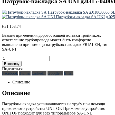
Патрубок-накладка SA UNI д.0315-040
Патрубок-накладка SA д.0180/0063
Патрубок-накладка SA UNI д.0
₽
31,158.74
Взамен применения дорогостоящей вставки тройников,
ответвление трубопровода может быть комфортно
выполнено при помощи патрубков-накладок FRIALEN, тип
SA-UNI
В корзину
Поделиться
Facebook
Twitter
LinkedIn
Google +
Email
Описание
Описание
Патрубок-накладка устанавливается на трубу при помощи
прижимного устройства UNITOP. Прижимное устройство
UNITOP подходит для всех типоразмеров SA-UNI.