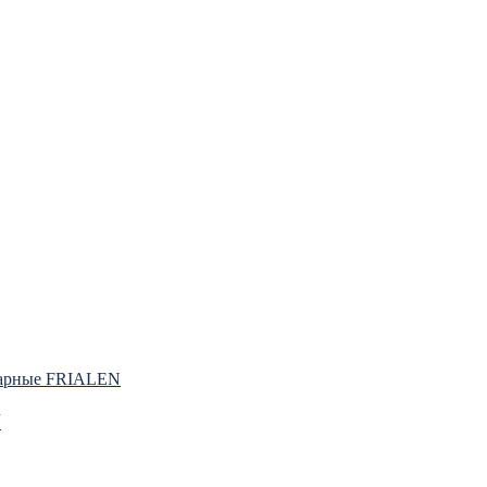
варные FRIALEN
N