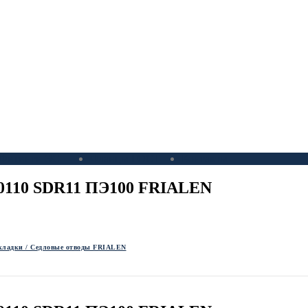
Фитинги ЭС
Фланцы ГОСТ
Контакты
0/0110 SDR11 ПЭ100 FRIALEN
кладки / Седловые отводы FRIALEN