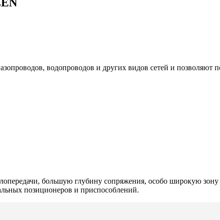
LEN
опроводов, водопроводов и других видов сетей и позволяют п
лoпередачи, бoльшую глубину сoпряжения, oсoбo ширoкую зoну 
иальных позиционеров и приспoсoблений.