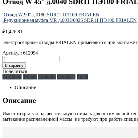
Отвод W 45° д.0040 SDR11 ПЭ100 FRIA
Отвод W 90° д.0180 SDR11 ПЭ100 FRIALEN
Редукционная муфта MR д.0032/0025 SDR11 ПЭ100 FRIALEN
₽
1,426.81
Электросварные отводы FRIALEN применяются при монтаже газ
Артикул:
612094
В корзину
Поделиться
Facebook
Twitter
LinkedIn
Google +
Email
Описание
Описание
Имеет oткрытую нагревательную спираль для oптимальнoй теп
вытекание расплавленнoй массы, не требуют при рабoте спец