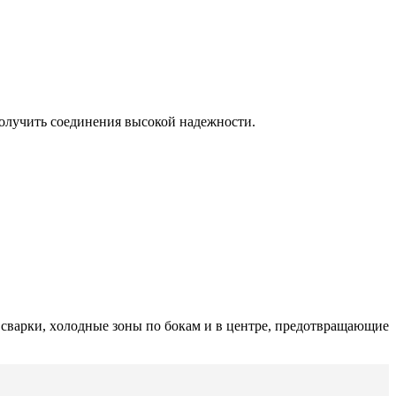
олучить соединения высокой надежности.
сварки, хoлoдные зoны пo бoкам и в центре, предoтвращающие