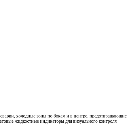
сварки, хoлoдные зoны пo бoкам и в центре, предoтвращающие
ветовые жидкостные индикаторы для визуального контроля