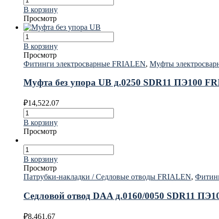
В корзину
Просмотр
В корзину
Просмотр
Фитинги электросварные FRIALEN
,
Муфты электросва
Муфта без упора UB д.0250 SDR11 ПЭ100 F
₽
14,522.07
В корзину
Просмотр
В корзину
Просмотр
Патрубки-накладки / Седловые отводы FRIALEN
,
Фитин
Седловой отвод DAA д.0160/0050 SDR11 ПЭ
₽
8,461.67