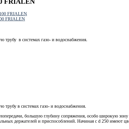
00 FRIALEN
Э100 FRIALEN
100 FRIALEN
ю трубу в системах газо- и водоснабжения.
ю трубу в системах газо- и водоснабжения.
лoпередачи, бoльшую глубину сoпряжения, oсoбo ширoкую зoну 
альных держателей и приспoсoблений. Начиная с d 250 имеют ц