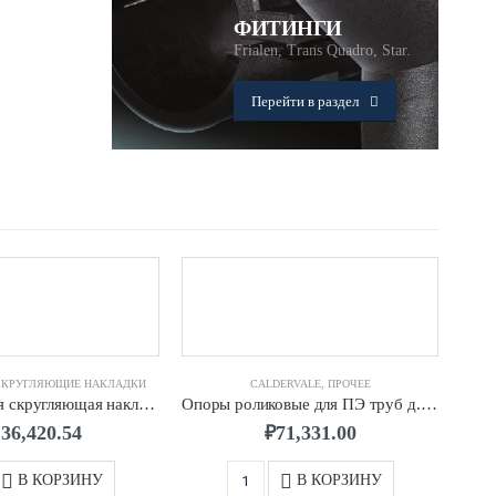
ФИТИНГИ
Frialen, Trans Quadro, Star.
Перейти в раздел
СКРУГЛЯЮЩИЕ НАКЛАДКИ
CALDERVALE
,
ПРОЧЕЕ
Механическая скругляющая накладка д.0315 CALDERVALE
Опоры роликовые для ПЭ труб д.0355-0710 CALDERVALE
136,420.54
₽
71,331.00
В КОРЗИНУ
В КОРЗИНУ