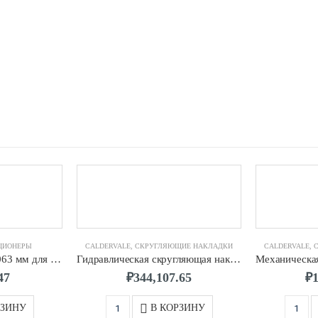
ЦИОНЕРЫ
CALDERVALE
,
СКРУГЛЯЮЩИЕ НАКЛАДКИ
CALDERVALE
,
Позиционер д.0016-0063 мм для муфт, отводов CALDERVALE
Гидравлическая скругляющая накладка д.0400 CALDERVALE
47
₽
344,107.65
₽
РЗИНУ
В КОРЗИНУ