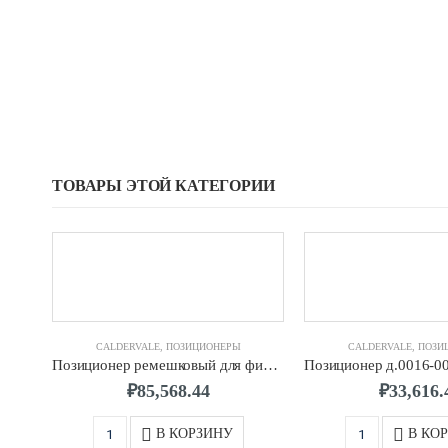
ТОВАРЫ ЭТОЙ КАТЕГОРИИ
CALDERVALE
,
ПОЗИЦИОНЕРЫ
CALDERVALE
,
ПОЗИ
Позиционер ремешковый для фиксации труб д.0063-0250, для муфт, отводов и тройников CALDERVALE
₽
85,568.44
₽
33,616.
В КОРЗИНУ
В КО