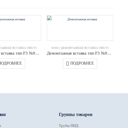
ТАЖНАЯ ВСТАВКА ТИП F3
№9311 ДЕМОНТАЖНАЯ ВСТАВКА ТИП F3
№9
Демонтажная вставка тип F3 №9311 DN0300 PN10 JAFAR
Демонтажная вставка тип F3 №9311 DN0450 PN10 JAFAR
ПОДРОБНЕЕ
ПОДРОБНЕЕ
нии
Группы товаров
и
Трубы ПНД