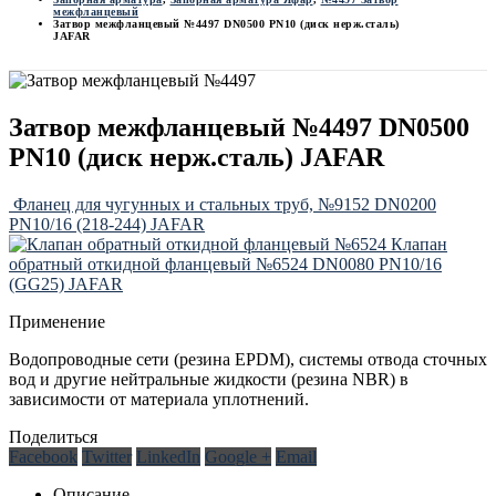
межфланцевый
Затвор межфланцевый №4497 DN0500 PN10 (диск нерж.сталь)
JAFAR
Затвор межфланцевый №4497 DN0500
PN10 (диск нерж.сталь) JAFAR
Фланец для чугунных и стальных труб, №9152 DN0200
PN10/16 (218-244) JAFAR
Клапан
обратный откидной фланцевый №6524 DN0080 PN10/16
(GG25) JAFAR
Применение
Водопроводные сети (резина EPDM), системы отвода сточных
вод и другие нейтральные жидкости (резина NBR) в
зависимости от материала уплотнений.
Поделиться
Facebook
Twitter
LinkedIn
Google +
Email
Описание