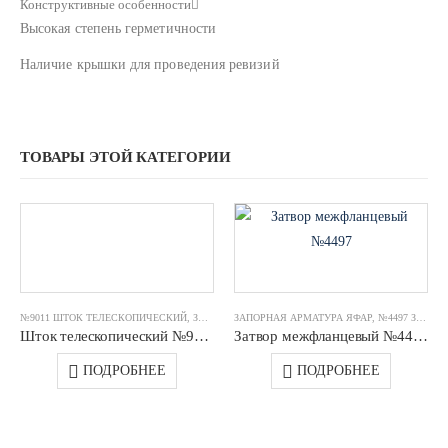
Конструктивные особенности
Высокая степень герметичности
Наличие крышки для проведения ревизий
ТОВАРЫ ЭТОЙ КАТЕГОРИИ
№9011 ШТОК ТЕЛЕСКОПИЧЕСКИЙ
,
ЗАПОРНАЯ АРМАТУРА ЯФАР
ЗАПОРНАЯ АРМАТУРА ЯФАР
,
№4497 ЗАТВОР МЕЖФЛАНЦЕВЫЙ
Шток телескопический №9011 DN0100-0150 2,5-3,1 m JAFAR
Затвор межфланцевый №4497 DN0500 PN10 (диск нерж.сталь) JAFAR
ПОДРОБНЕЕ
ПОДРОБНЕЕ