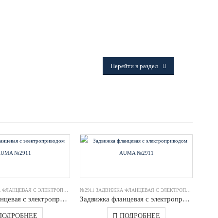
ФИТИНГИ
Frialen, Trans Quadro, Star.
Перейти в раздел
№2911 ЗАДВИЖКА ФЛАНЦЕВАЯ С ЭЛЕКТРОПРИВОДОМ AUMA
№2911 ЗАДВИЖКА ФЛАНЦЕВАЯ С ЭЛЕКТРОПРИВОДОМ AUMA
Задвижка фланцевая с электроприводом AUMA №2911 DN0300 (S.A/14.1) PN16 JAFAR
Задвижка фланцевая с электроприводом AUMA №2911 DN0350 (S.A/14.1) PN16 JAFAR
ПОДРОБНЕЕ
ПОДРОБНЕЕ