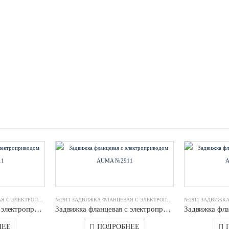
№2911 ЗАДВИЖКА ФЛАНЦЕВАЯ С ЭЛЕКТРОПРИВОДОМ AUMA
№2911 ЗАДВИЖКА ФЛАНЦЕВАЯ С ЭЛЕКТРОПРИВОДОМ AUMA
Задвижка фланцевая с электроприводом AUMA №2911 DN0600 (S.A/14.5) PN16 JAFAR
Задвижка фланцевая с электроприводом AUMA №2911 DN0100 (S.A/07.5) PN16 JAFAR
НЕЕ
ПОДРОБНЕЕ