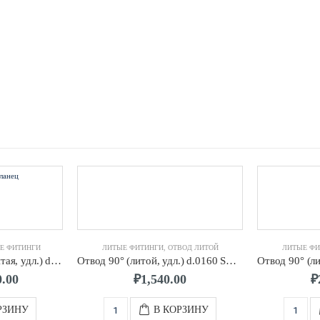
Е ФИТИНГИ
ЛИТЫЕ ФИТИНГИ
,
ОТВОД ЛИТОЙ
ЛИТЫЕ ФИ
Втулка под фланец (литая, удл.) d.0225 SDR17 ПЭ100
Отвод 90° (литой, удл.) d.0160 SDR17 ПЭ100
0.00
₽
1,540.00
₽
РЗИНУ
В КОРЗИНУ