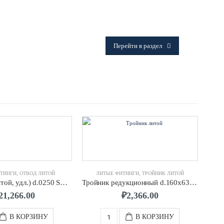
ФИТИНГИ
Frialen, Trans Quadro, Star.
Перейти в раздел
ТИНГИ
,
ОТВОД ЛИТОЙ
ЛИТЫЕ ФИТИНГИ
,
ТРОЙНИК ЛИТОЙ
Отвод 90° (литой, удл.) d.0250 SDR11 ПЭ100
Тройник редукционный d.160х63х160 литой ПЭ100 SDR11
21,266.00
₽
2,366.00
В КОРЗИНУ
В КОРЗИНУ