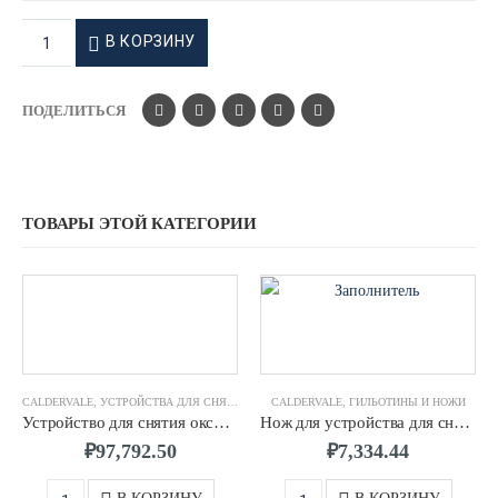
В КОРЗИНУ
ПОДЕЛИТЬСЯ
ТОВАРЫ ЭТОЙ КАТЕГОРИИ
CALDERVALE
,
УСТРОЙСТВА ДЛЯ СНЯТИЯ ОКСИДНОГО СЛОЯ И ГРАТА
CALDERVALE
,
ГИЛЬОТИНЫ И НОЖИ
Устройство для снятия оксидного слоя д 0110-0500 мм CALDERVALE
Нож для устройства для снятия наружного грата для ПЭ труб д.0315-0630 CALDERVALE
₽
97,792.50
₽
7,334.44