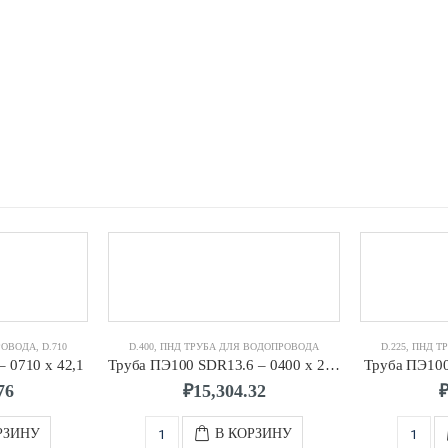
РОВОДА
,
D.710
D.400
,
ПНД ТРУБА ДЛЯ ВОДОПРОВОДА
D.225
,
ПНД Т
 0710 х 42,1
Труба ПЭ100 SDR13.6 – 0400 х 29,4
Труба ПЭ100
76
₽
15,304.32
РЗИНУ
В КОРЗИНУ