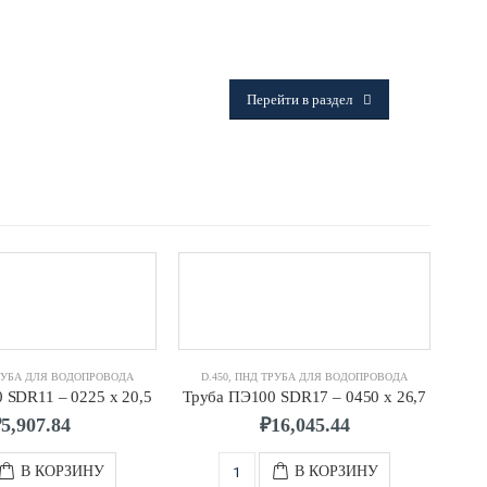
ФИТИНГИ
Frialen, Trans Quadro, Star.
Перейти в раздел
РУБА ДЛЯ ВОДОПРОВОДА
D.450
,
ПНД ТРУБА ДЛЯ ВОДОПРОВОДА
D.
 SDR11 – 0225 х 20,5
Труба ПЭ100 SDR17 – 0450 х 26,7
₽
5,907.84
₽
16,045.44
В КОРЗИНУ
В КОРЗИНУ