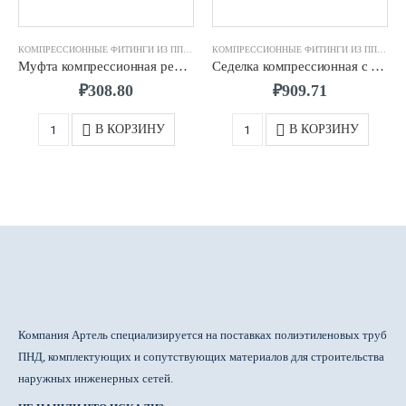
КОМПРЕССИОННЫЕ ФИТИНГИ ИЗ ПП
,
МУФТА КОМПРЕССИОННАЯ
КОМПРЕССИОННЫЕ ФИТИНГИ ИЗ ПП
,
СЕД
Муфта компрессионная редукционная d.40 х 25
Седелка компрессионная с резьбовым отводом д.160 х 2″
₽
308.80
₽
909.71
В КОРЗИНУ
В КОРЗИНУ
Компания Артель специализируется на поставках полиэтиленовых труб
ПНД, комплектующих и сопутствующих материалов для строительства
наружных инженерных сетей.