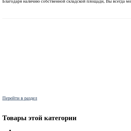
Благодаря наличию собственной складской площади, Вы всегда м
Фитинги
Frialen, Trans Quadro, Star.
Перейти в раздел
Товары этой категории