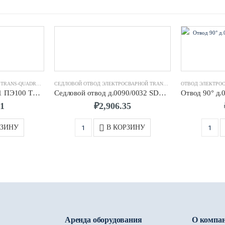
 ЭЛЕКТРОСВАРНЫЕ TRANS-QUADRO
ТРОЙНИК ЭЛЕКТРОСВАРНОЙ TRANS-QUADRO
,
ФИТИНГИ ЭЛЕКТРОСВАРНЫЕ TRANS-QUADRO
СЕДЛОВОЙ ОТВОД ЭЛЕКТРОСВАРНОЙ TRANS-QUADRO
ОТВОД ЭЛЕКТРО
,
ФИТИНГИ ЭЛ
Тройник д.0160 SDR11 ПЭ100 TRANS-QUADRO
Седловой отвод д.0090/0032 SDR11 ПЭ100 TRANS-QUADRO
91
₽
2,906.35
РЗИНУ
В КОРЗИНУ
Аренда оборудования
О компа