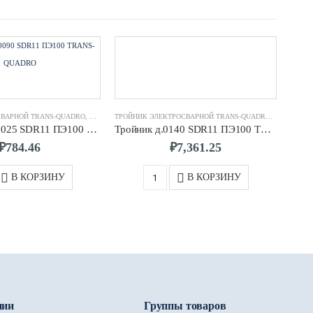
СВАРНОЙ TRANS-QUADRO
ЕКТРОСВАРНЫЕ TRANS-QUADRO
,
ФИТИНГИ ЭЛЕКТРОСВАРНЫЕ TRANS-QUADRO
ТРОЙНИК ЭЛЕКТРОСВАРНОЙ TRANS-QUADRO
,
ФИТИНГИ 
Отвод 90° д.0025 SDR11 ПЭ100 TRANS-QUADRO
Тройник д.0140 SDR11 ПЭ100 TRANS-QUADRO
₽
784.46
₽
7,361.25
В КОРЗИНУ
В КОРЗИНУ
нии
Группы товаров