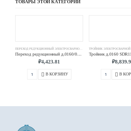
ТОВАРЫ ЭТОЙ КАТЕГОРИИ
ПЕРЕХОД РЕДУКЦИОННЫЙ ЭЛЕКТРОСВАРНОЙ ПЭ100 TRANS-QUADRO
,
ФИТИНГИ
Переход редукционный д.0160/0140 SDR11 ПЭ100 TRANS-QUADRO
₽
4,423.81
₽
8,839.
В КОРЗИНУ
В КО