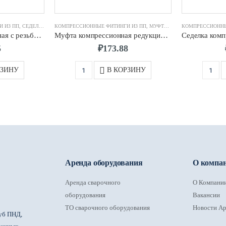
 ИЗ ПП
,
СЕДЕЛКА КОМПРЕССИОННАЯ
КОМПРЕССИОННЫЕ ФИТИНГИ ИЗ ПП
,
МУФТА КОМПРЕССИОННАЯ
КОМПРЕССИОННЫ
Седелка компрессионная с резьбовым отводом д.90 х 2″
Муфта компрессионная редукционная d.32 х 20
5
₽
173.88
РЗИНУ
В КОРЗИНУ
Аренда оборудования
О компа
Аренда сварочного
О Компани
оборудования
Вакансии
ТО сварочного оборудования
Новости Ар
уб ПНД,