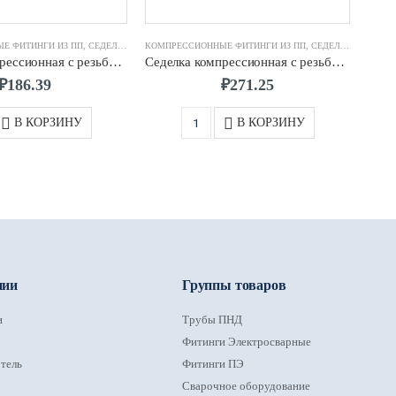
Е ФИТИНГИ ИЗ ПП
,
СЕДЕЛКА КОМПРЕССИОННАЯ
КОМПРЕССИОННЫЕ ФИТИНГИ ИЗ ПП
,
СЕДЕЛКА КОМПРЕССИОННАЯ
КОМП
Седелка компрессионная с резьбовым отводом д.63 х 1″
Седелка компрессионная с резьбовым отводом д.90 х 1/2″
₽
186.39
₽
271.25
В КОРЗИНУ
В КОРЗИНУ
нии
Группы товаров
и
Трубы ПНД
Фитинги Электросварные
тель
Фитинги ПЭ
Сварочное оборудование