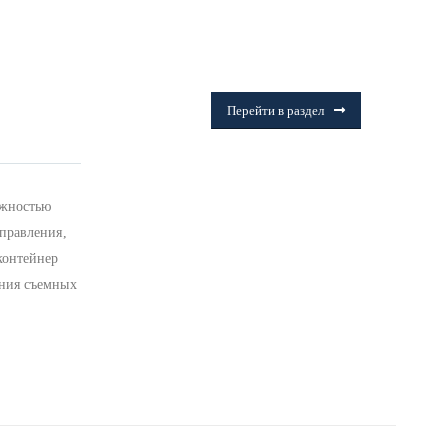
ФИТИНГИ
Frialen, Trans Quadro, Star.
Перейти в раздел
ожностью
управления,
контейнер
ения съемных