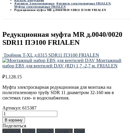
Каталог продукции
Фитинги Электросварные
,
Фитинги электросварные FRIALEN
,
Муфты электросварные FRIALEN
Редукционная муфта MR д.0040/0020 SDR11 ПЭ100 FRIALEN
Редукционная муфта MR д.0040/0020
SDR11 ПЭ100 FRIALEN
Тройник T-XL д.0315 SDR11 ПЭ100 FRIALEN
Монтажный
набор EBS для вентилей DAV (RD) 1,7 -2,7 м. FRIALEN
₽
1,128.15
Муфта электросварная редукционная для монтажа на
полиэтиленовую трубу SDR 11 диаметром 32-160 мм в
системах газо- и водоснабжения.
Артикул:
615387
В корзину
Поделиться
Facebook
Twitter
LinkedIn
Google +
Email