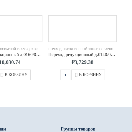
ТИНГИ ЭЛЕКТРОСВАРНЫЕ TRANS-QUADRO
ТРОЙНИК ЭЛЕКТРОСВАРНОЙ TRANS-QUADRO
,
ФИТИНГИ ЭЛЕКТРОСВАРНЫЕ TRANS-QUADRO
ПЕРЕХОД РЕДУКЦИОННЫЙ ЭЛЕКТРОСВАРНОЙ ПЭ100 TRANS-QUADRO
Тройник редукционный д.0160/0063 SDR11 ПЭ100 TRANS-QUADRO
Переход редукционный д.0140/0125 SDR11 ПЭ100 TRANS-QUADRO
10,030.74
₽
3,729.38
В КОРЗИНУ
В КОРЗИНУ
нии
Группы товаров