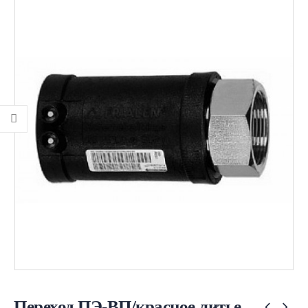
Переход ПЭ-ВП/красное литье