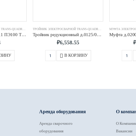
РНЫЕ TRANS-QUADRO
ФИТИНГИ ЭЛЕКТРОСВАРНЫЕ TRANS-QUADRO
,
ЗАГЛУШКА ЭЛЕКТРОСВАРНАЯ TRANS-QUADRO
ТРОЙНИК ЭЛЕКТРОСВАРНОЙ TRANS-QUADRO
,
ФИТИНГИ ЭЛЕКТРОСВ
МУФТА ЭЛЕКТРО
Заглушка д.0020 SDR11 ПЭ100 TRANS-QUADRO
Тройник редукционный д.0125/0110 SDR11 ПЭ100 TRANS-QUADRO
4
₽
6,558.55
РЗИНУ
В КОРЗИНУ
Аренда оборудования
О компа
Аренда сварочного
О Компани
оборудования
Вакансии