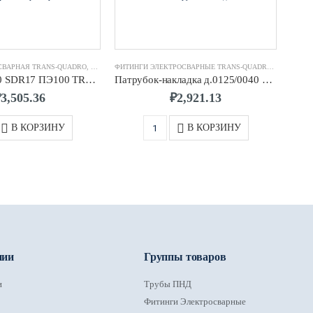
АРНЫЕ TRANS-QUADRO
СВАРНАЯ TRANS-QUADRO
,
ФИТИНГИ ЭЛЕКТРОСВАРНЫЕ TRANS-QUADRO
ФИТИНГИ ЭЛЕКТРОСВАРНЫЕ TRANS-QUADRO
,
ПАТРУБОК
МУФТ
Муфта д.0200 SDR17 ПЭ100 TRANS-QUADRO
Патрубок-накладка д.0125/0040 SDR11 ПЭ100 TRANS-QUADRO
₽
3,505.36
₽
2,921.13
В КОРЗИНУ
В КОРЗИНУ
нии
Группы товаров
и
Трубы ПНД
Фитинги Электросварные