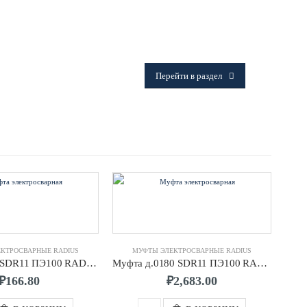
ФИТИНГИ
Frialen, Trans Quadro, Star.
Перейти в раздел
КТРОСВАРНЫЕ RADIUS
МУФТЫ ЭЛЕКТРОСВАРНЫЕ RADIUS
Муфта д.040 SDR11 ПЭ100 RADIUS
Муфта д.0180 SDR11 ПЭ100 RADIUS
₽
166.80
₽
2,683.00