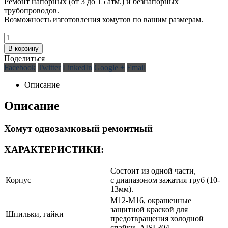
Ремонт напорных (от 3 до 15 атм.) и безнапорных
трубопроводов.
Возможность изготовления хомутов по вашим размерам.
В корзину
Поделиться
Facebook
Twitter
LinkedIn
Google +
Email
Описание
Описание
Хомут однозамковый ремонтный
ХАРАКТЕРИСТИКИ:
Cостоит из одной части,
Корпус
с диапазоном зажатия труб (10-
13мм).
М12-М16, окрашенные
защитной краской для
Шпильки, гайки
предотвращения холодной
спайки. AISI 304